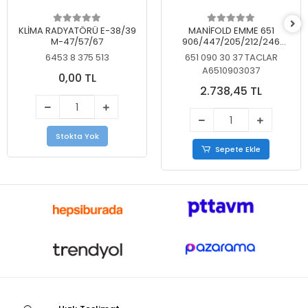
KLİMA RADYATÖRÜ E-38/39
MANİFOLD EMME 651
M-47/57/67
906/447/205/212/246
KELEBEKSİZ
6453 8 375 513
651 090 30 37 TACLAR
A6510903037
0,00 TL
2.738,45 TL
Stokta Yok
Sepete Ekle