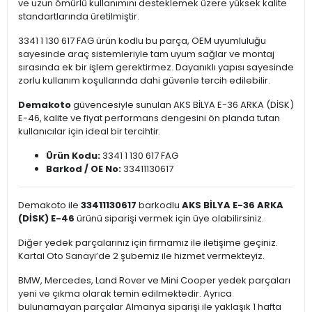
ve uzun ömürlü kullanımını desteklemek üzere yüksek kalite
standartlarında üretilmiştir.
3341 1 130 617 FAG ürün kodlu bu parça, OEM uyumluluğu
sayesinde araç sistemleriyle tam uyum sağlar ve montaj
sırasında ek bir işlem gerektirmez. Dayanıklı yapısı sayesinde
zorlu kullanım koşullarında dahi güvenle tercih edilebilir.
Demakoto
güvencesiyle sunulan AKS BİLYA E-36 ARKA (DİSK)
E-46, kalite ve fiyat performans dengesini ön planda tutan
kullanıcılar için ideal bir tercihtir.
Ürün Kodu:
3341 1 130 617 FAG
Barkod / OE No:
33411130617
Demakoto ile
33411130617
barkodlu
AKS BİLYA E-36 ARKA
(DİSK) E-46
ürünü siparişi vermek için üye olabilirsiniz.
Diğer yedek parçalarınız için firmamız ile iletişime geçiniz.
Kartal Oto Sanayi’de 2 şubemiz ile hizmet vermekteyiz.
BMW, Mercedes, Land Rover ve Mini Cooper yedek parçaları
yeni ve çıkma olarak temin edilmektedir. Ayrıca
bulunamayan parçalar Almanya siparişi ile yaklaşık 1 hafta