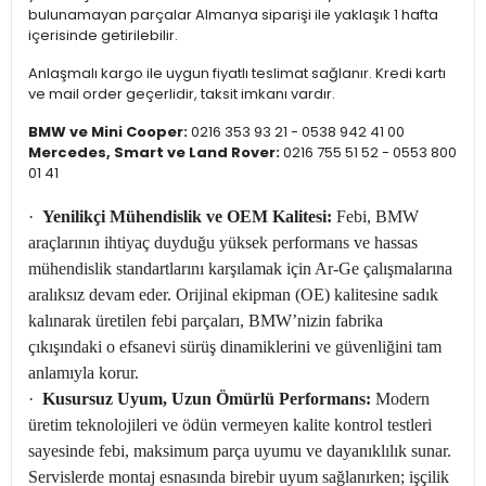
bulunamayan parçalar Almanya siparişi ile yaklaşık 1 hafta
içerisinde getirilebilir.
Anlaşmalı kargo ile uygun fiyatlı teslimat sağlanır. Kredi kartı
ve mail order geçerlidir, taksit imkanı vardır.
BMW ve Mini Cooper:
0216 353 93 21 - 0538 942 41 00
Mercedes, Smart ve Land Rover:
0216 755 51 52 - 0553 800
01 41
·
Yenilikçi Mühendislik ve OEM Kalitesi:
Febi, BMW
araçlarının ihtiyaç duyduğu yüksek performans ve hassas
mühendislik standartlarını karşılamak için Ar-Ge çalışmalarına
aralıksız devam eder. Orijinal ekipman (OE) kalitesine sadık
kalınarak üretilen febi parçaları, BMW’nizin fabrika
çıkışındaki o efsanevi sürüş dinamiklerini ve güvenliğini tam
anlamıyla korur.
·
Kusursuz Uyum, Uzun Ömürlü Performans:
Modern
üretim teknolojileri ve ödün vermeyen kalite kontrol testleri
sayesinde febi, maksimum parça uyumu ve dayanıklılık sunar.
Servislerde montaj esnasında birebir uyum sağlanırken; işçilik