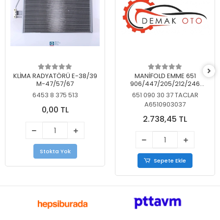
KLİMA RADYATÖRÜ E-38/39
MANİFOLD EMME 651
M-47/57/67
906/447/205/212/246
KELEBEKSİZ
6453 8 375 513
651 090 30 37 TACLAR
A6510903037
0,00 TL
2.738,45 TL
Stokta Yok
Sepete Ekle