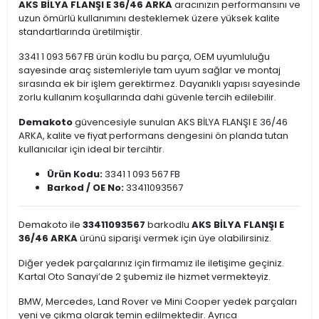
AKS BİLYA FLANŞI E 36/46 ARKA
aracınızın performansını ve
uzun ömürlü kullanımını desteklemek üzere yüksek kalite
standartlarında üretilmiştir.
3341 1 093 567 FB ürün kodlu bu parça, OEM uyumluluğu
sayesinde araç sistemleriyle tam uyum sağlar ve montaj
sırasında ek bir işlem gerektirmez. Dayanıklı yapısı sayesinde
zorlu kullanım koşullarında dahi güvenle tercih edilebilir.
Demakoto
güvencesiyle sunulan AKS BİLYA FLANŞI E 36/46
ARKA, kalite ve fiyat performans dengesini ön planda tutan
kullanıcılar için ideal bir tercihtir.
Ürün Kodu:
3341 1 093 567 FB
Barkod / OE No:
33411093567
Demakoto ile
33411093567
barkodlu
AKS BİLYA FLANŞI E
36/46 ARKA
ürünü siparişi vermek için üye olabilirsiniz.
Diğer yedek parçalarınız için firmamız ile iletişime geçiniz.
Kartal Oto Sanayi’de 2 şubemiz ile hizmet vermekteyiz.
BMW, Mercedes, Land Rover ve Mini Cooper yedek parçaları
yeni ve çıkma olarak temin edilmektedir. Ayrıca