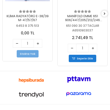
KLİMA RADYATÖRÜ E-38/39
MANİFOLD EMME 651
M-47/57/67
906/447/205/212/246
KELEBEKSİZ
6453 8 375 513
651 090 30 37 TACLAR
A6510903037
0,00 TL
2.741,49 TL
Stokta Yok
Sepete Ekle