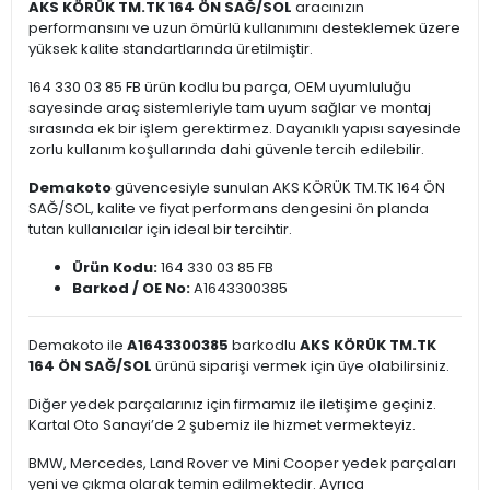
AKS KÖRÜK TM.TK 164 ÖN SAĞ/SOL
aracınızın
performansını ve uzun ömürlü kullanımını desteklemek üzere
yüksek kalite standartlarında üretilmiştir.
164 330 03 85 FB ürün kodlu bu parça, OEM uyumluluğu
sayesinde araç sistemleriyle tam uyum sağlar ve montaj
sırasında ek bir işlem gerektirmez. Dayanıklı yapısı sayesinde
zorlu kullanım koşullarında dahi güvenle tercih edilebilir.
Demakoto
güvencesiyle sunulan AKS KÖRÜK TM.TK 164 ÖN
SAĞ/SOL, kalite ve fiyat performans dengesini ön planda
tutan kullanıcılar için ideal bir tercihtir.
Ürün Kodu:
164 330 03 85 FB
Barkod / OE No:
A1643300385
Demakoto ile
A1643300385
barkodlu
AKS KÖRÜK TM.TK
164 ÖN SAĞ/SOL
ürünü siparişi vermek için üye olabilirsiniz.
Diğer yedek parçalarınız için firmamız ile iletişime geçiniz.
Kartal Oto Sanayi’de 2 şubemiz ile hizmet vermekteyiz.
BMW, Mercedes, Land Rover ve Mini Cooper yedek parçaları
yeni ve çıkma olarak temin edilmektedir. Ayrıca