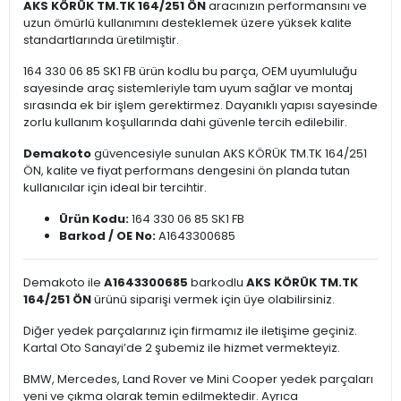
AKS KÖRÜK TM.TK 164/251 ÖN
aracınızın performansını ve
uzun ömürlü kullanımını desteklemek üzere yüksek kalite
standartlarında üretilmiştir.
164 330 06 85 SK1 FB ürün kodlu bu parça, OEM uyumluluğu
sayesinde araç sistemleriyle tam uyum sağlar ve montaj
sırasında ek bir işlem gerektirmez. Dayanıklı yapısı sayesinde
zorlu kullanım koşullarında dahi güvenle tercih edilebilir.
Demakoto
güvencesiyle sunulan AKS KÖRÜK TM.TK 164/251
ÖN, kalite ve fiyat performans dengesini ön planda tutan
kullanıcılar için ideal bir tercihtir.
Ürün Kodu:
164 330 06 85 SK1 FB
Barkod / OE No:
A1643300685
Demakoto ile
A1643300685
barkodlu
AKS KÖRÜK TM.TK
164/251 ÖN
ürünü siparişi vermek için üye olabilirsiniz.
Diğer yedek parçalarınız için firmamız ile iletişime geçiniz.
Kartal Oto Sanayi’de 2 şubemiz ile hizmet vermekteyiz.
BMW, Mercedes, Land Rover ve Mini Cooper yedek parçaları
yeni ve çıkma olarak temin edilmektedir. Ayrıca