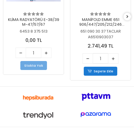
KLİMA RADYATÖRÜ E-38/39
MANİFOLD EMME 651
M-47/57/67
906/447/205/212/246
KELEBEKSİZ
6453 8 375 513
651 090 30 37 TACLAR
A6510903037
0,00 TL
2.741,49 TL
Stokta Yok
Sepete Ekle