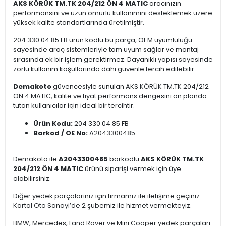
AKS KÖRÜK TM.TK 204/212 ÖN 4 MATIC
aracınızın
performansını ve uzun ömürlü kullanımını desteklemek üzere
yüksek kalite standartlarında üretilmiştir.
204 330 04 85 FB ürün kodlu bu parça, OEM uyumluluğu
sayesinde araç sistemleriyle tam uyum sağlar ve montaj
sırasında ek bir işlem gerektirmez. Dayanıklı yapısı sayesinde
zorlu kullanım koşullarında dahi güvenle tercih edilebilir.
Demakoto
güvencesiyle sunulan AKS KÖRÜK TM.TK 204/212
ÖN 4 MATIC, kalite ve fiyat performans dengesini ön planda
tutan kullanıcılar için ideal bir tercihtir.
Ürün Kodu:
204 330 04 85 FB
Barkod / OE No:
A2043300485
Demakoto ile
A2043300485
barkodlu
AKS KÖRÜK TM.TK
204/212 ÖN 4 MATIC
ürünü siparişi vermek için üye
olabilirsiniz.
Diğer yedek parçalarınız için firmamız ile iletişime geçiniz.
Kartal Oto Sanayi’de 2 şubemiz ile hizmet vermekteyiz.
BMW, Mercedes, Land Rover ve Mini Cooper yedek parçaları