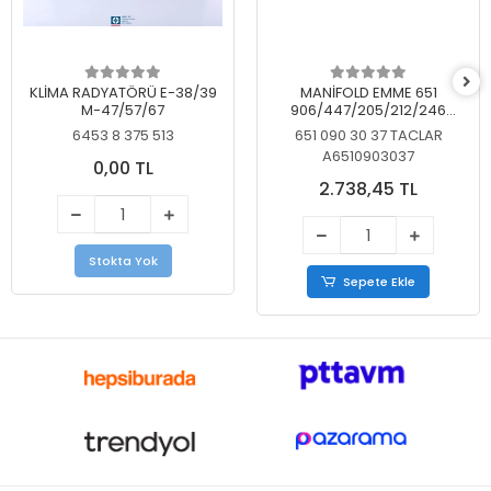
KLİMA RADYATÖRÜ E-38/39
MANİFOLD EMME 651
M-47/57/67
906/447/205/212/246
KELEBEKSİZ
6453 8 375 513
651 090 30 37 TACLAR
A6510903037
0,00 TL
2.738,45 TL
Stokta Yok
Sepete Ekle