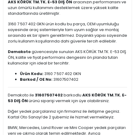
AKS KÖRÜK TM.TK. E-53 DIŞ ÖN
aracınızın performansını ve
uzun ömürlü kullanımını desteklemek üzere yüksek kalite
standartlarında üretilmiştir.
3160 7 507 402 GKN ürün kodlu bu parça, OEM uyumluluğu
sayesinde araç sistemleriyle tam uyum sağlar ve montaj
sırasında ek bir işlem gerektirmez. Dayanıklı yapısı sayesinde
zorlu kullanım koşullarında dahi güvenle tercih edilebilir.
Demakoto
güvencesiyle sunulan AKS KÖRÜK TM.TK. E-53 DIŞ
ÖN, kalite ve fiyat performans dengesini ön planda tutan
kullanıcılar için ideal bir tercihtir.
Ürün Kodu:
3160 7 507 402 GKN
Barkod / OE No:
31607507402
Demakoto ile
31607507402
barkodlu
AKS KÖRÜK TM.TK. E-
53 DIŞ ÖN
ürünü siparişi vermek için üye olabilirsiniz.
Diğer yedek parçalarınız için firmamız ile iletişime geçiniz.
Kartal Oto Sanayi’de 2 şubemiz ile hizmet vermekteyiz.
BMW, Mercedes, Land Rover ve Mini Cooper yedek parçaları
yeni ve çıkma olarak temin edilmektedir. Ayrıca