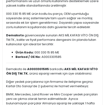
performansını ve uzun ömürlü kullanımını desteklemek üzere
yüksek kalite standartlarında üretilmiştir.
000 330 15 85 ME ürün kodlu bu parça, OEM uyumluluğu
sayesinde araç sistemleriyle tam uyum sağlar ve montaj
sırasında ek bir işlem gerektirmez. Dayanıklı yapısı sayesinde
zorlu kullanım koşullarında dahi güvenle tercih edilebilir.
Demakoto
güvencesiyle sunulan AKS MİL KAFASI VİTO ÖN DIŞ
TM.TK., kalite ve fiyat performans dengesini ön planda tutan
kullanıcılar için ideal bir tercihtir.
Ürün Kodu:
000 330 15 85 ME
Barkod / OE No:
A0003301585
Demakoto ile
A0003301585
barkodlu
AKS MİL KAFASI VİTO
ÖN DIŞ TM.TK.
ürünü siparişi vermek için üye olabilirsiniz.
Diğer yedek parçalarınız için firmamız ile iletişime geçiniz.
Kartal Oto Sanayi’de 2 şubemiz ile hizmet vermekteyiz.
BMW, Mercedes, Land Rover ve Mini Cooper yedek parçaları
yeni ve çıkma olarak temin edilmektedir. Ayrıca
bulunamayan parçalar Almanya siparişi ile yaklaşık 1 hafta