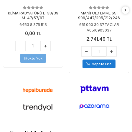
KLİMA RADYATÖRÜ E-38/39
MANİFOLD EMME 651
M-47/57/67
906/447/205/212/246
KELEBEKSİZ
6453 8 375 513
651 090 30 37 TACLAR
A6510903037
0,00 TL
2.741,49 TL
Stokta Yok
Sepete Ekle