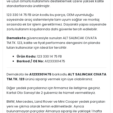
ve uzun ömürlü kullanımını desteklemek üzere yüksek kalite
standartlarında üretilmiştir.
123 330 14 75 FB ürün kodlu bu parça, OEM uyumluluğu
sayesinde araç sistemleriyle tam uyum sağlar ve montaj
sırasında ek bir işlem gerektirmez. Dayanıklı yapısı sayesinde
zorlu kullanım koşullarında dahi güvenle tercih edilebilir.
Demakoto
güvencesiyle sunulan ALT SALINCAK CIVATA
TM.TK. 123, kalite ve fiyat performans dengesini ön planda
tutan kullanıcılar için ideal bir tercihtir.
Ürün Kodu:
123 330 14 75 FB
Barkod / OE No:
A1233301475
Demakoto ile
A1233301475
barkodlu
ALT SALINCAK CIVATA
TM.TK. 123
ürünü siparişi vermek için üye olabilirsiniz.
Diğer yedek parçalarınız için firmamız ile iletişime geçiniz.
Kartal Oto Sanayi’de 2 şubemiz ile hizmet vermekteyiz.
BMW, Mercedes, Land Rover ve Mini Cooper yedek parçaları
yeni ve çıkma olarak temin edilmektedir. Ayrıca
bulunamayan parçalar Almanya siparişi ile yaklaşık 1 hafta