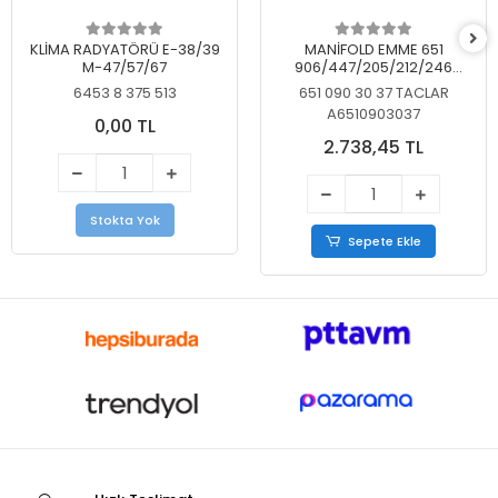
KLİMA RADYATÖRÜ E-38/39
MANİFOLD EMME 651
M-47/57/67
906/447/205/212/246
KELEBEKSİZ
6453 8 375 513
651 090 30 37 TACLAR
A6510903037
0,00 TL
2.738,45 TL
Stokta Yok
Sepete Ekle