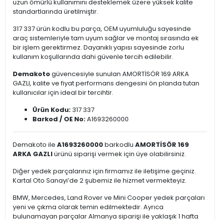
uzun ömürlü kullanımını desteklemek üzere yüksek kalite
standartlarında üretilmiştir.
317 337 ürün kodlu bu parça, OEM uyumluluğu sayesinde
araç sistemleriyle tam uyum sağlar ve montaj sırasında ek
bir işlem gerektirmez. Dayanıklı yapısı sayesinde zorlu
kullanım koşullarında dahi güvenle tercih edilebilir.
Demakoto
güvencesiyle sunulan AMORTİSÖR 169 ARKA
GAZLI, kalite ve fiyat performans dengesini ön planda tutan
kullanıcılar için ideal bir tercihtir.
Ürün Kodu:
317 337
Barkod / OE No:
A1693260000
Demakoto ile
A1693260000
barkodlu
AMORTİSÖR 169
ARKA GAZLI
ürünü siparişi vermek için üye olabilirsiniz.
Diğer yedek parçalarınız için firmamız ile iletişime geçiniz.
Kartal Oto Sanayi’de 2 şubemiz ile hizmet vermekteyiz.
BMW, Mercedes, Land Rover ve Mini Cooper yedek parçaları
yeni ve çıkma olarak temin edilmektedir. Ayrıca
bulunamayan parçalar Almanya siparişi ile yaklaşık 1 hafta