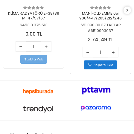
KLİMA RADYATÖRÜ E-38/39
MANİFOLD EMME 651
M-47/57/67
906/447/205/212/246
KELEBEKSİZ
6453 8 375 513
651 090 30 37 TACLAR
A6510903037
0,00 TL
2.741,49 TL
Stokta Yok
Sepete Ekle