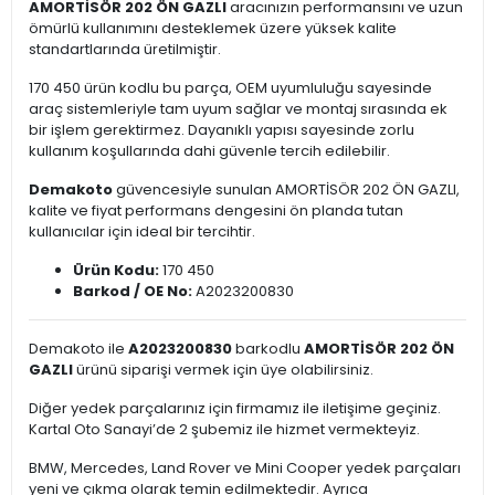
AMORTİSÖR 202 ÖN GAZLI
aracınızın performansını ve uzun
ömürlü kullanımını desteklemek üzere yüksek kalite
standartlarında üretilmiştir.
170 450 ürün kodlu bu parça, OEM uyumluluğu sayesinde
araç sistemleriyle tam uyum sağlar ve montaj sırasında ek
bir işlem gerektirmez. Dayanıklı yapısı sayesinde zorlu
kullanım koşullarında dahi güvenle tercih edilebilir.
Demakoto
güvencesiyle sunulan AMORTİSÖR 202 ÖN GAZLI,
kalite ve fiyat performans dengesini ön planda tutan
kullanıcılar için ideal bir tercihtir.
Ürün Kodu:
170 450
Barkod / OE No:
A2023200830
Demakoto ile
A2023200830
barkodlu
AMORTİSÖR 202 ÖN
GAZLI
ürünü siparişi vermek için üye olabilirsiniz.
Diğer yedek parçalarınız için firmamız ile iletişime geçiniz.
Kartal Oto Sanayi’de 2 şubemiz ile hizmet vermekteyiz.
BMW, Mercedes, Land Rover ve Mini Cooper yedek parçaları
yeni ve çıkma olarak temin edilmektedir. Ayrıca