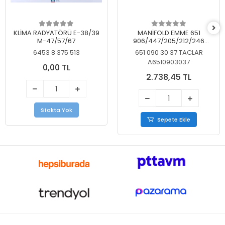
KLİMA RADYATÖRÜ E-38/39
MANİFOLD EMME 651
M-47/57/67
906/447/205/212/246
KELEBEKSİZ
6453 8 375 513
651 090 30 37 TACLAR
A6510903037
0,00 TL
2.738,45 TL
Stokta Yok
Sepete Ekle