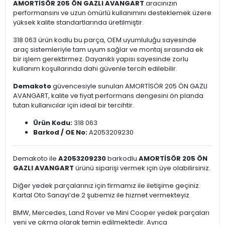
AMORTİSÖR 205 ÖN GAZLI AVANGART
aracınızın
performansını ve uzun ömürlü kullanımını desteklemek üzere
yüksek kalite standartlarında üretilmiştir.
318 063 ürün kodlu bu parça, OEM uyumluluğu sayesinde
araç sistemleriyle tam uyum sağlar ve montaj sırasında ek
bir işlem gerektirmez. Dayanıklı yapısı sayesinde zorlu
kullanım koşullarında dahi güvenle tercih edilebilir.
Demakoto
güvencesiyle sunulan AMORTİSÖR 205 ÖN GAZLI
AVANGART, kalite ve fiyat performans dengesini ön planda
tutan kullanıcılar için ideal bir tercihtir.
Ürün Kodu:
318 063
Barkod / OE No:
A2053209230
Demakoto ile
A2053209230
barkodlu
AMORTİSÖR 205 ÖN
GAZLI AVANGART
ürünü siparişi vermek için üye olabilirsiniz.
Diğer yedek parçalarınız için firmamız ile iletişime geçiniz.
Kartal Oto Sanayi’de 2 şubemiz ile hizmet vermekteyiz.
BMW, Mercedes, Land Rover ve Mini Cooper yedek parçaları
yeni ve çıkma olarak temin edilmektedir. Ayrıca