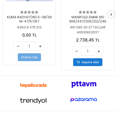
KLİMA RADYATÖRÜ E-38/39
MANİFOLD EMME 651
M-47/57/67
906/447/205/212/246
KELEBEKSİZ
6453 8 375 513
651 090 30 37 TACLAR
A6510903037
0,00 TL
2.738,45 TL
Stokta Yok
Sepete Ekle