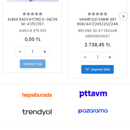
KLİMA RADYATÖRÜ E-38/39
MANİFOLD EMME 651
M-47/57/67
906/447/205/212/246
KELEBEKSİZ
6453 8 375 513
651 090 30 37 TACLAR
A6510903037
0,00 TL
2.738,45 TL
Stokta Yok
Sepete Ekle