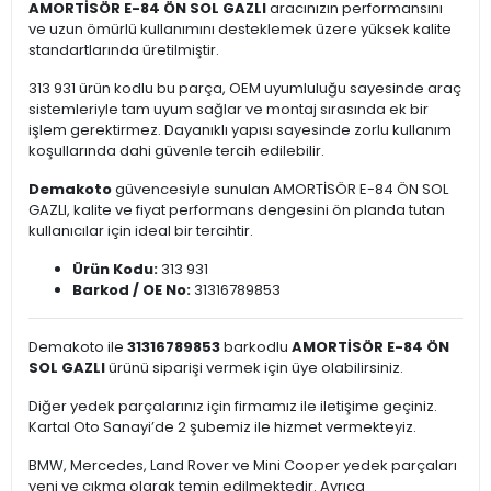
AMORTİSÖR E-84 ÖN SOL GAZLI
aracınızın performansını
ve uzun ömürlü kullanımını desteklemek üzere yüksek kalite
standartlarında üretilmiştir.
313 931 ürün kodlu bu parça, OEM uyumluluğu sayesinde araç
sistemleriyle tam uyum sağlar ve montaj sırasında ek bir
işlem gerektirmez. Dayanıklı yapısı sayesinde zorlu kullanım
koşullarında dahi güvenle tercih edilebilir.
Demakoto
güvencesiyle sunulan AMORTİSÖR E-84 ÖN SOL
GAZLI, kalite ve fiyat performans dengesini ön planda tutan
kullanıcılar için ideal bir tercihtir.
Ürün Kodu:
313 931
Barkod / OE No:
31316789853
Demakoto ile
31316789853
barkodlu
AMORTİSÖR E-84 ÖN
SOL GAZLI
ürünü siparişi vermek için üye olabilirsiniz.
Diğer yedek parçalarınız için firmamız ile iletişime geçiniz.
Kartal Oto Sanayi’de 2 şubemiz ile hizmet vermekteyiz.
BMW, Mercedes, Land Rover ve Mini Cooper yedek parçaları
yeni ve çıkma olarak temin edilmektedir. Ayrıca