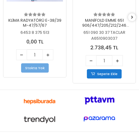
KLİMA RADYATÖRÜ E-38/39
MANİFOLD EMME 651
M-47/57/67
906/447/205/212/246
KELEBEKSİZ
6453 8 375 513
651 090 30 37 TACLAR
A6510903037
0,00 TL
2.738,45 TL
Stokta Yok
Sepete Ekle