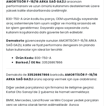
AMORTİSÖR F-15/16 ARKA SAĞ GAZLI
aracınızın
performansını ve uzun ömürlü kullanımını desteklemek üzere
yüksek kalite standartlarında üretilmiştir.
B30-T50-A ürün kodlu bu parça, OEM uyumluluğu sayesinde
araç sistemleriyle tam uyum sağlar ve montaj sırasında ek
bir işlem gerektirmez. Dayanıklı yapısı sayesinde zorlu
kullanım koşullarında dahi güvenle tercih edilebilir.
Demakoto
güvencesiyle sunulan AMORTİSÖR F-15/16 ARKA
SAĞ GAZLI, kalite ve fiyat performans dengesini ön planda
tutan kullanıcılar için ideal bir tercihtir.
Ürün Kodu:
B30-T50-A
Barkod / OE No:
33526867866
Demakoto ile
33526867866
barkodlu
AMORTİSÖR F-15/16
ARKA SAĞ GAZLI
ürünü siparişi vermek için üye olabilirsiniz.
Diğer yedek parçalarınız için firmamız ile iletişime geçiniz.
Kartal Oto Sanayi’de 2 şubemiz ile hizmet vermekteyiz.
BMW, Mercedes, Land Rover ve Mini Cooper yedek parçaları
yeni ve çıkma olarak temin edilmektedir. Ayrıca