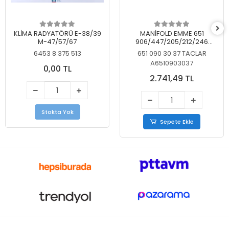
KLİMA RADYATÖRÜ E-38/39
MANİFOLD EMME 651
M-47/57/67
906/447/205/212/246
KELEBEKSİZ
6453 8 375 513
651 090 30 37 TACLAR
A6510903037
0,00 TL
2.741,49 TL
Stokta Yok
Sepete Ekle