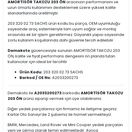
AMORTİSÖR TAKOZU 203 ÖN
aracınızın performansını ve
uzun ömürlü kullanımını desteklemek üzere yüksek kalite
standartlarında üretilmiştir.
203 320 02 73 SACHS ürün kodlu bu parça, OEM uyumluluğu
sayesinde araç sistemleriyle tam uyum sağlar ve montaj
sırasında ek bir işlem gerektirmez. Dayanıklı yapısı sayesinde
zorlu kullanım koşullarında dahi güvenle tercih edilebilir.
Demakoto
güvencesiyle sunulan AMORTİSÖR TAKOZU 203
ÖN, kalite ve fiyat performans dengesini ön planda tutan
kullanıcılar için ideal bir tercihtir.
Ürün Kodu:
203 320 02 73 SACHS
Barkod / OE No:
A2033200273
Demakoto ile
A2033200273
barkodlu
AMORTİSÖR TAKOZU
203 ÖN
ürünü siparişi vermek için üye olabilirsiniz.
Diğer yedek parçalarınız için firmamız ile iletişime geçiniz.
Kartal Oto Sanayi’de 2 şubemiz ile hizmet vermekteyiz.
BMW, Mercedes, Land Rover ve Mini Cooper yedek parçaları
yeni ve çıkma olarak temin edilmektedir. Ayrıca