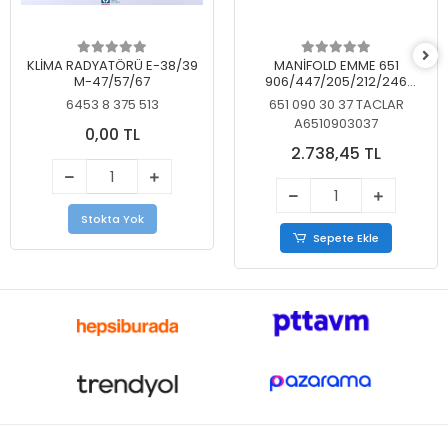
KLİMA RADYATÖRÜ E-38/39
MANİFOLD EMME 651
M-47/57/67
906/447/205/212/246
KELEBEKSİZ
6453 8 375 513
651 090 30 37 TACLAR
A6510903037
0,00 TL
2.738,45 TL
Stokta Yok
Sepete Ekle