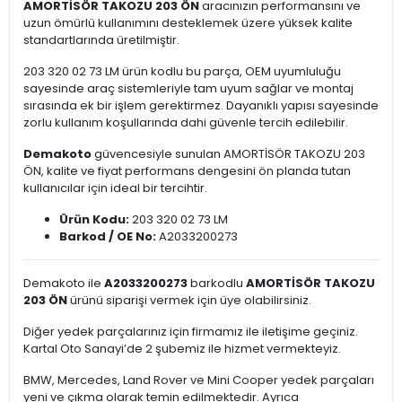
AMORTİSÖR TAKOZU 203 ÖN
aracınızın performansını ve
uzun ömürlü kullanımını desteklemek üzere yüksek kalite
standartlarında üretilmiştir.
203 320 02 73 LM ürün kodlu bu parça, OEM uyumluluğu
sayesinde araç sistemleriyle tam uyum sağlar ve montaj
sırasında ek bir işlem gerektirmez. Dayanıklı yapısı sayesinde
zorlu kullanım koşullarında dahi güvenle tercih edilebilir.
Demakoto
güvencesiyle sunulan AMORTİSÖR TAKOZU 203
ÖN, kalite ve fiyat performans dengesini ön planda tutan
kullanıcılar için ideal bir tercihtir.
Ürün Kodu:
203 320 02 73 LM
Barkod / OE No:
A2033200273
Demakoto ile
A2033200273
barkodlu
AMORTİSÖR TAKOZU
203 ÖN
ürünü siparişi vermek için üye olabilirsiniz.
Diğer yedek parçalarınız için firmamız ile iletişime geçiniz.
Kartal Oto Sanayi’de 2 şubemiz ile hizmet vermekteyiz.
BMW, Mercedes, Land Rover ve Mini Cooper yedek parçaları
yeni ve çıkma olarak temin edilmektedir. Ayrıca