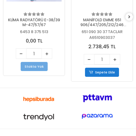
KLİMA RADYATÖRÜ E-38/39
MANİFOLD EMME 651
M-47/57/67
906/447/205/212/246
KELEBEKSİZ
6453 8 375 513
651 090 30 37 TACLAR
A6510903037
0,00 TL
2.738,45 TL
Stokta Yok
Sepete Ekle