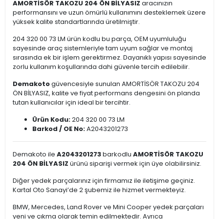
AMORTİSÖR TAKOZU 204 ÖN BİLYASIZ
aracınızın
performansını ve uzun ömürlü kullanımını desteklemek üzere
yüksek kalite standartlarında üretilmiştir.
204 320 00 73 LM ürün kodlu bu parça, OEM uyumluluğu
sayesinde araç sistemleriyle tam uyum sağlar ve montaj
sırasında ek bir işlem gerektirmez. Dayanıklı yapısı sayesinde
zorlu kullanım koşullarında dahi güvenle tercih edilebilir.
Demakoto
güvencesiyle sunulan AMORTİSÖR TAKOZU 204
ÖN BİLYASIZ, kalite ve fiyat performans dengesini ön planda
tutan kullanıcılar için ideal bir tercihtir.
Ürün Kodu:
204 320 00 73 LM
Barkod / OE No:
A2043201273
Demakoto ile
A2043201273
barkodlu
AMORTİSÖR TAKOZU
204 ÖN BİLYASIZ
ürünü siparişi vermek için üye olabilirsiniz.
Diğer yedek parçalarınız için firmamız ile iletişime geçiniz.
Kartal Oto Sanayi’de 2 şubemiz ile hizmet vermekteyiz.
BMW, Mercedes, Land Rover ve Mini Cooper yedek parçaları
yeni ve çıkma olarak temin edilmektedir. Ayrıca