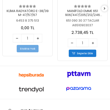
KLİMA RADYATÖRÜ E-38/39
MANİFOLD EMME 651
M-47/57/67
906/447/205/212/246
KELEBEKSİZ
6453 8 375 513
651 090 30 37 TACLAR
A6510903037
0,00 TL
2.738,45 TL
Stokta Yok
Sepete Ekle