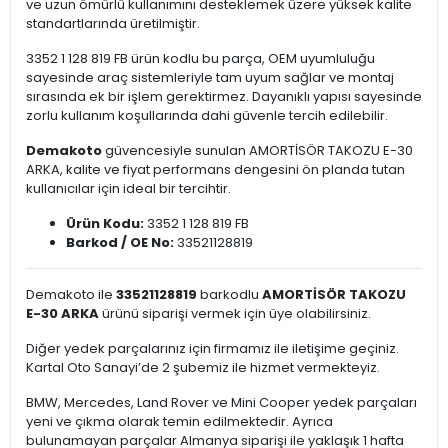
ve uzun ömürlü kullanımını desteklemek üzere yüksek kalite
standartlarında üretilmiştir.
3352 1 128 819 FB ürün kodlu bu parça, OEM uyumluluğu
sayesinde araç sistemleriyle tam uyum sağlar ve montaj
sırasında ek bir işlem gerektirmez. Dayanıklı yapısı sayesinde
zorlu kullanım koşullarında dahi güvenle tercih edilebilir.
Demakoto
güvencesiyle sunulan AMORTİSÖR TAKOZU E-30
ARKA, kalite ve fiyat performans dengesini ön planda tutan
kullanıcılar için ideal bir tercihtir.
Ürün Kodu:
3352 1 128 819 FB
Barkod / OE No:
33521128819
Demakoto ile
33521128819
barkodlu
AMORTİSÖR TAKOZU
E-30 ARKA
ürünü siparişi vermek için üye olabilirsiniz.
Diğer yedek parçalarınız için firmamız ile iletişime geçiniz.
Kartal Oto Sanayi’de 2 şubemiz ile hizmet vermekteyiz.
BMW, Mercedes, Land Rover ve Mini Cooper yedek parçaları
yeni ve çıkma olarak temin edilmektedir. Ayrıca
bulunamayan parçalar Almanya siparişi ile yaklaşık 1 hafta