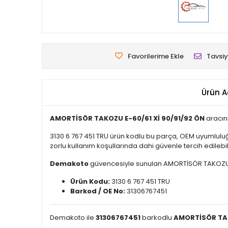
Favorilerime Ekle
Tavsiy
Ürün A
AMORTİSÖR TAKOZU E-60/61 Xİ 90/91/92 ÖN
aracını
3130 6 767 451 TRU ürün kodlu bu parça, OEM uyumluluğ
zorlu kullanım koşullarında dahi güvenle tercih edilebili
Demakoto
güvencesiyle sunulan AMORTİSÖR TAKOZU E-60
Ürün Kodu:
3130 6 767 451 TRU
Barkod / OE No:
31306767451
Demakoto ile
31306767451
barkodlu
AMORTİSÖR TAK