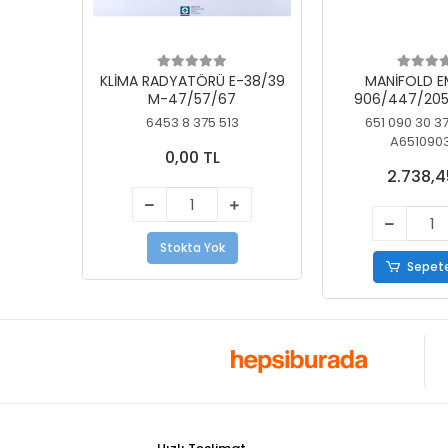
KLİMA RADYATÖRÜ E-38/39
MANİFOLD E
M-47/57/67
906/447/205
KELEBEK
6453 8 375 513
651 090 30 3
A651090
0,00 TL
2.738,4
Stokta Yok
Sepete