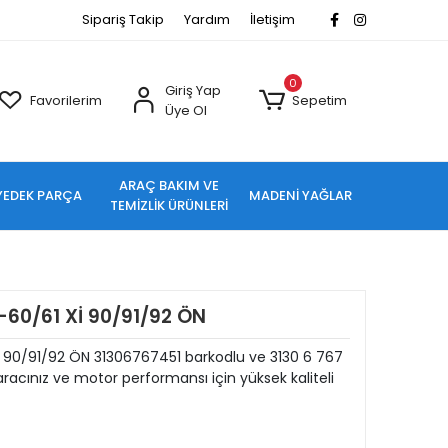
Sipariş Takip
Yardım
İletişim
0
Giriş Yap
Favorilerim
Sepetim
Üye Ol
ARAÇ BAKIM VE
YEDEK PARÇA
MADENİ YAĞLAR
TEMİZLİK ÜRÜNLERİ
60/61 Xİ 90/91/92 ÖN
90/91/92 ÖN 31306767451 barkodlu ve 3130 6 767
acınız ve motor performansı için yüksek kaliteli