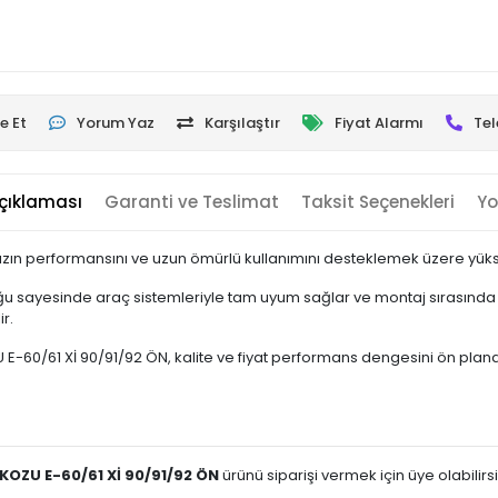
e Et
Yorum Yaz
Karşılaştır
Fiyat Alarmı
Tel
çıklaması
Garanti ve Teslimat
Taksit Seçenekleri
Yo
zın performansını ve uzun ömürlü kullanımını desteklemek üzere yüksek
u sayesinde araç sistemleriyle tam uyum sağlar ve montaj sırasında e
r.
/61 Xİ 90/91/92 ÖN, kalite ve fiyat performans dengesini ön planda tut
OZU E-60/61 Xİ 90/91/92 ÖN
ürünü siparişi vermek için üye olabilirsi