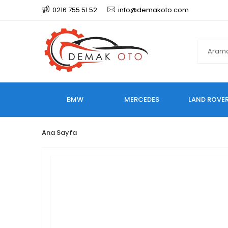
0216 755 51 52
info@demakoto.com
BMW
MERCEDES
LAND ROVE
Ana Sayfa