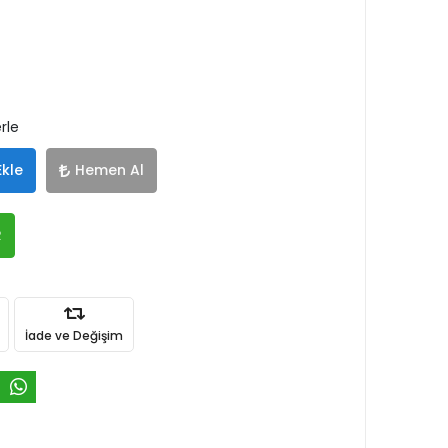
rle
Ekle
Hemen Al
R
İade ve Değişim