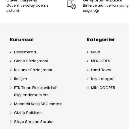
Güvenli Alışveriş
Geniş Ürün Yelpazesi
Güvenli ve kolay ödeme
Binlerce ürün ve kampan
sistemi
seçeneği
Kurumsal
Kategoriler
Hakkımızda
BMW
Gizlilik Sözleşmesi
MERCEDES
Kullanıcı Sözleşmesi
Land Rover
İletişim
test kategori
ETK Ticari Elektronik İleti
MINI COOPER
Bilgilendirme Metni
Mesafeli Satış Sözleşmesi
Gizlilik Politikası
Sıkça Sorulan Sorular