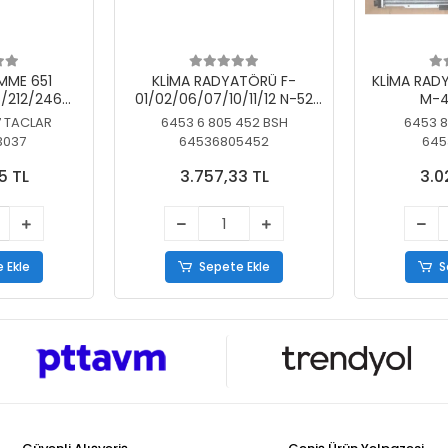
MME 651
KLİMA RADYATÖRÜ F-
KLİMA RAD
/212/246
01/02/06/07/10/11/12 N-52
M-4
SİZ
N/N-53/57/63
7 TACLAR
6453 6 805 452 BSH
6453 8
3037
64536805452
645
5 TL
3.757,33 TL
3.0
 Ekle
Sepete Ekle
S