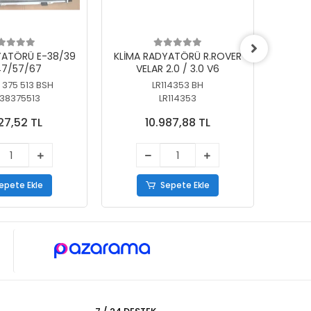
YATÖRÜ E-38/39
KLİMA RADYATÖRÜ R.ROVER
KLİ
7/57/67
VELAR 2.0 / 3.0 V6
55/56
 375 513 BSH
LR114353 BH
64
38375513
LR114353
27,52 TL
10.987,88 TL
epete Ekle
Sepete Ekle