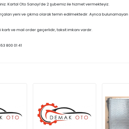
çiniz. Kartal Oto Sanayi’de 2 şubemiz ile hizmet vermekteyiz.
ları yeni ve çıkma olarak temin edilmektedir. Ayrıca bulunamayan par
 kartı ve mail order geçerlidir, taksit imkanı vardır.
553 800 01 41