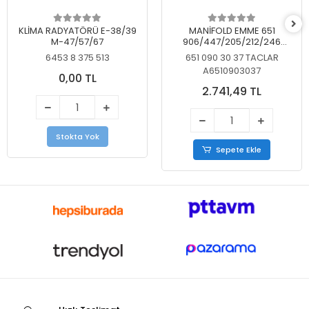
KLİMA RADYATÖRÜ E-38/39
MANİFOLD EMME 651
M-47/57/67
906/447/205/212/246
KELEBEKSİZ
6453 8 375 513
651 090 30 37 TACLAR
A6510903037
0,00 TL
2.741,49 TL
Stokta Yok
Sepete Ekle