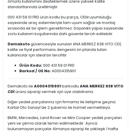
ömürlü kullanımını desteklemek üzere yüksek kalite
standartlarında üretilmiştir.
000 431 59 01 FRD ürün kodlu bu parça, OEM uyumluluğu
sayesinde araç sistemleriyle tam uyum sağlar ve montaj
sırasında ek bir işlem gerektirmez. Dayanıklı yapısı sayesinde
zorlu kullanım koşullarında dahi güvenle tercih edilebilir.
Demakoto
güvencesiyle sunulan ANA MERKEZ 638 VITO CDİ,
kalite ve fiyat performans dengesini ön planda tutan
kullanıcılar için ideal bir tercihtir.
Ürün Kodu:
000 431 59 01 FRD
Barkod / OE No:
A0004315901
Demakoto ile
A0004315901
barkodlu
ANA MERKEZ 638 VITO
CDİ
ürünü siparişi vermek için üye olabilirsiniz.
Diğer yedek parçalarınız için firmamız ile iletişime geçiniz.
Kartal Oto Sanayi’de 2 şubemiz ile hizmet vermekteyiz.
BMW, Mercedes, Land Rover ve Mini Cooper yedek parçaları
yeni ve çıkma olarak temin edilmektedir. Ayrıca
bulunamayan parçalar Almanya siparişi ile yaklaşık 1 hafta