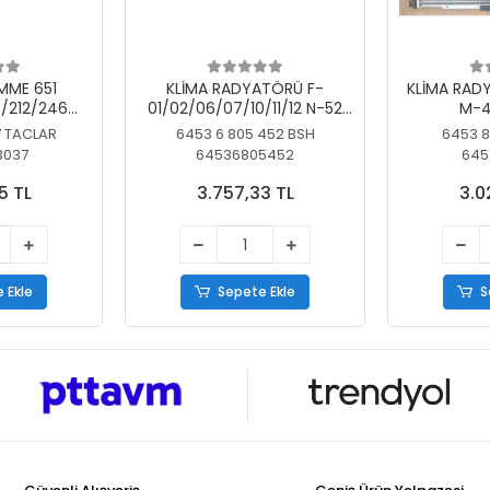
MME 651
KLİMA RADYATÖRÜ F-
KLİMA RAD
/212/246
01/02/06/07/10/11/12 N-52
M-4
SİZ
N/N-53/57/63
7 TACLAR
6453 6 805 452 BSH
6453 8
3037
64536805452
645
5 TL
3.757,33 TL
3.0
 Ekle
Sepete Ekle
S