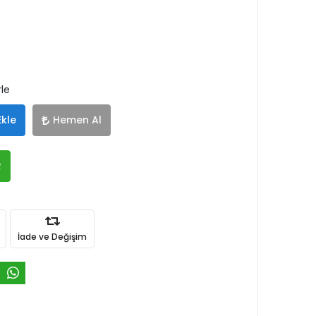
rle
Ekle
Hemen Al
R
İade ve Değişim