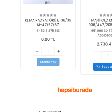
KLİMA RADYATÖRÜ E-38/39
MANİFOLD E
M-47/57/67
906/447/205
KELEBEK
6453 8 375 513
651 090 30 3
A651090
0,00 TL
2.738,4
Stokta Yok
Sepete