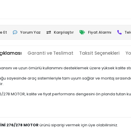
e Et
Yorum Yaz
Karşılaştır
Fiyat Alarmı
Tel
çıklaması
Garanti ve Teslimat
Taksit Seçenekleri
Yo
ansını ve uzun ömürlü kullanımını desteklemek üzere yüksek kalite stan
ğu sayesinde araç sistemleriyle tam uyum sağlar ve montaj sırasında 
r.
78 MOTOR, kalite ve fiyat performans dengesini ön planda tutan kullanıc
İNİ 276/278 MOTOR
ürünü siparişi vermek için üye olabilirsiniz.