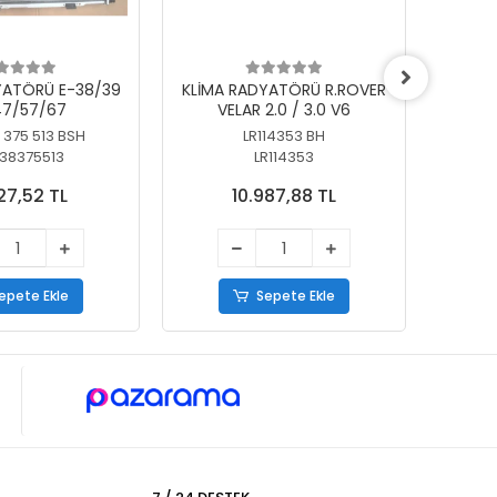
YATÖRÜ E-38/39
KLİMA RADYATÖRÜ R.ROVER
KLİ
7/57/67
VELAR 2.0 / 3.0 V6
55/56
 375 513 BSH
LR114353 BH
64
38375513
LR114353
27,52 TL
10.987,88 TL
epete Ekle
Sepete Ekle