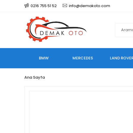
0216 755 51 52
info@demakoto.com
BMW
MERCEDES
LAND ROVE
Ana Sayfa