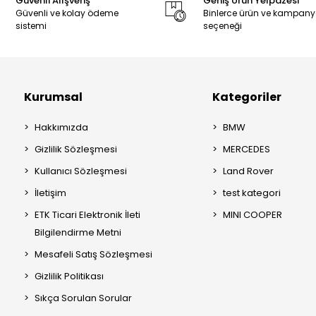
Güvenli Alışveriş
Geniş Ürün Yelpazesi
Güvenli ve kolay ödeme
Binlerce ürün ve kampan
sistemi
seçeneği
Kurumsal
Kategoriler
Hakkımızda
BMW
Gizlilik Sözleşmesi
MERCEDES
Kullanıcı Sözleşmesi
Land Rover
İletişim
test kategori
ETK Ticari Elektronik İleti
MINI COOPER
Bilgilendirme Metni
Mesafeli Satış Sözleşmesi
Gizlilik Politikası
Sıkça Sorulan Sorular