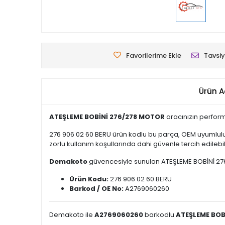
Favorilerime Ekle
Tavsiy
Ürün A
ATEŞLEME BOBİNİ 276/278 MOTOR
aracınızın perform
276 906 02 60 BERU ürün kodlu bu parça, OEM uyumlulu
zorlu kullanım koşullarında dahi güvenle tercih edilebili
Demakoto
güvencesiyle sunulan ATEŞLEME BOBİNİ 276/2
Ürün Kodu:
276 906 02 60 BERU
Barkod / OE No:
A2769060260
Demakoto ile
A2769060260
barkodlu
ATEŞLEME BOB