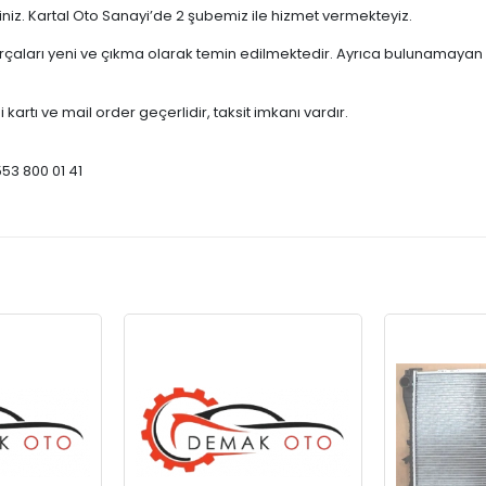
çiniz. Kartal Oto Sanayi’de 2 şubemiz ile hizmet vermekteyiz.
ları yeni ve çıkma olarak temin edilmektedir. Ayrıca bulunamayan par
 kartı ve mail order geçerlidir, taksit imkanı vardır.
553 800 01 41