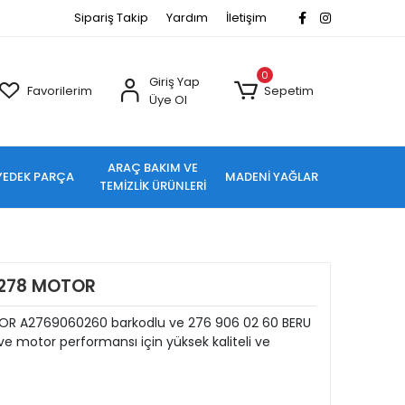
Sipariş Takip
Yardım
İletişim
0
Giriş Yap
Favorilerim
Sepetim
Üye Ol
ARAÇ BAKIM VE
YEDEK PARÇA
MADENİ YAĞLAR
TEMİZLİK ÜRÜNLERİ
/278 MOTOR
OR A2769060260 barkodlu ve 276 906 02 60 BERU
e motor performansı için yüksek kaliteli ve