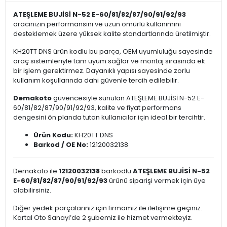
ATEŞLEME BUJİSİ N-52 E-60/81/82/87/90/91/92/93
aracınızın performansını ve uzun ömürlü kullanımını
desteklemek üzere yüksek kalite standartlarında üretilmiştir.
KH20TT DNS ürün kodlu bu parça, OEM uyumluluğu sayesinde
araç sistemleriyle tam uyum sağlar ve montaj sırasında ek
bir işlem gerektirmez. Dayanıklı yapısı sayesinde zorlu
kullanım koşullarında dahi güvenle tercih edilebilir.
Demakoto
güvencesiyle sunulan ATEŞLEME BUJİSİ N-52 E-
60/81/82/87/90/91/92/93, kalite ve fiyat performans
dengesini ön planda tutan kullanıcılar için ideal bir tercihtir.
Ürün Kodu:
KH20TT DNS
Barkod / OE No:
12120032138
Demakoto ile
12120032138
barkodlu
ATEŞLEME BUJİSİ N-52
E-60/81/82/87/90/91/92/93
ürünü siparişi vermek için üye
olabilirsiniz.
Diğer yedek parçalarınız için firmamız ile iletişime geçiniz.
Kartal Oto Sanayi’de 2 şubemiz ile hizmet vermekteyiz.