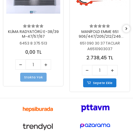
KLİMA RADYATÖRÜ E-38/39
MANİFOLD EMME 651
M-47/57/67
906/447/205/212/246
KELEBEKSİZ
6453 8 375 513
651 090 30 37 TACLAR
A6510903037
0,00 TL
2.738,45 TL
Stokta Yok
Sepete Ekle