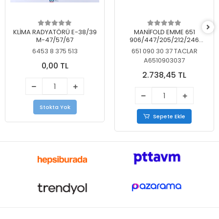
KLİMA RADYATÖRÜ E-38/39
MANİFOLD EMME 651
M-47/57/67
906/447/205/212/246
KELEBEKSİZ
6453 8 375 513
651 090 30 37 TACLAR
A6510903037
0,00 TL
2.738,45 TL
Stokta Yok
Sepete Ekle