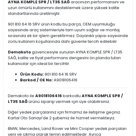
AYNA KOMPLE SPR / LT35 SAĞ
aracınızın performansını ve
uzun ömürlü kullanımını desteklemek üzere yüksek kalite
standartlarında üretilmiştir.
901 810 64 16 SRV ürün kodlu bu parça, OEM uyumluluğu
sayesinde araç sistemleriyle tam uyum sağlar ve montaj
sırasında ek bir işlem gerektirmez. Dayanıklı yapısı sayesinde
zorlu kullanım koşullarında dahi güvenle tercih edilebilir.
Demakoto
güvencesiyle sunulan AYNA KOMPLE SPR / LT35
SAĞ, kalite ve fiyat performans dengesini ön planda tutan
kullanıcılar için ideal bir tercihtir.
Ürün Kodu:
901 810 64 16 SRV
Barkod / OE No:
A9018106416
Demakoto ile
A9018106416
barkodlu
AYNA KOMPLE SPR /
LT35 SAĞ
ürünü siparişi vermek için üye olabilirsiniz.
Diğer yedek parçalarınız için firmamız ile iletişime geçiniz.
Kartal Oto Sanayi’de 2 şubemiz ile hizmet vermekteyiz.
BMW, Mercedes, Land Rover ve Mini Cooper yedek parçaları
yeni ve çıkma olarak temin edilmektedir. Ayrıca