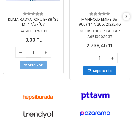
KLİMA RADYATÖRÜ E-38/39
MANİFOLD EMME 651
M-47/57/67
906/447/205/212/246
KELEBEKSİZ
6453 8 375 513
651 090 30 37 TACLAR
A6510903037
0,00 TL
2.738,45 TL
Stokta Yok
Sepete Ekle