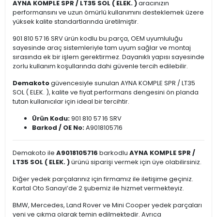
AYNA KOMPLE SPR / LT35 SOL ( ELEK. )
aracınızın
performansını ve uzun ömürlü kullanımını desteklemek üzere
yüksek kalite standartlarında üretilmiştir.
901 810 57 16 SRV ürün kodlu bu parça, OEM uyumluluğu
sayesinde araç sistemleriyle tam uyum sağlar ve montaj
sırasında ek bir işlem gerektirmez. Dayanıklı yapısı sayesinde
zorlu kullanım koşullarında dahi güvenle tercih edilebilir.
Demakoto
güvencesiyle sunulan AYNA KOMPLE SPR / LT35
SOL ( ELEK. ), kalite ve fiyat performans dengesini ön planda
tutan kullanıcılar için ideal bir tercihtir.
Ürün Kodu:
901 810 57 16 SRV
Barkod / OE No:
A9018105716
Demakoto ile
A9018105716
barkodlu
AYNA KOMPLE SPR /
LT35 SOL ( ELEK. )
ürünü siparişi vermek için üye olabilirsiniz.
Diğer yedek parçalarınız için firmamız ile iletişime geçiniz.
Kartal Oto Sanayi’de 2 şubemiz ile hizmet vermekteyiz.
BMW, Mercedes, Land Rover ve Mini Cooper yedek parçaları
yeni ve çıkma olarak temin edilmektedir. Ayrıca