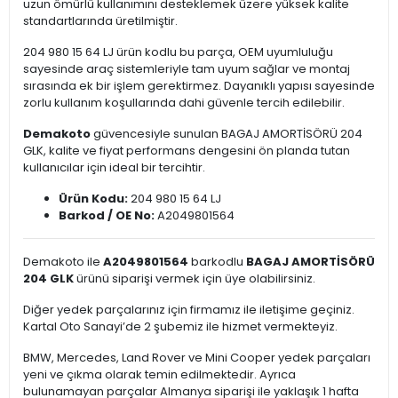
uzun ömürlü kullanımını desteklemek üzere yüksek kalite
standartlarında üretilmiştir.
204 980 15 64 LJ ürün kodlu bu parça, OEM uyumluluğu
sayesinde araç sistemleriyle tam uyum sağlar ve montaj
sırasında ek bir işlem gerektirmez. Dayanıklı yapısı sayesinde
zorlu kullanım koşullarında dahi güvenle tercih edilebilir.
Demakoto
güvencesiyle sunulan BAGAJ AMORTİSÖRÜ 204
GLK, kalite ve fiyat performans dengesini ön planda tutan
kullanıcılar için ideal bir tercihtir.
Ürün Kodu:
204 980 15 64 LJ
Barkod / OE No:
A2049801564
Demakoto ile
A2049801564
barkodlu
BAGAJ AMORTİSÖRÜ
204 GLK
ürünü siparişi vermek için üye olabilirsiniz.
Diğer yedek parçalarınız için firmamız ile iletişime geçiniz.
Kartal Oto Sanayi’de 2 şubemiz ile hizmet vermekteyiz.
BMW, Mercedes, Land Rover ve Mini Cooper yedek parçaları
yeni ve çıkma olarak temin edilmektedir. Ayrıca
bulunamayan parçalar Almanya siparişi ile yaklaşık 1 hafta