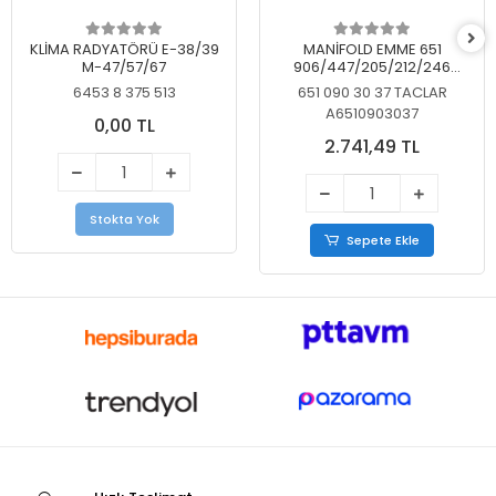
KLİMA RADYATÖRÜ E-38/39
MANİFOLD EMME 651
M-47/57/67
906/447/205/212/246
KELEBEKSİZ
6453 8 375 513
651 090 30 37 TACLAR
A6510903037
0,00 TL
2.741,49 TL
Stokta Yok
Sepete Ekle