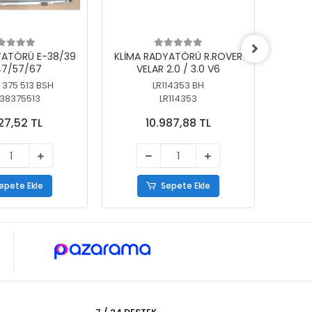
YATÖRÜ E-38/39
KLİMA RADYATÖRÜ R.ROVER
KLİ
7/57/67
VELAR 2.0 / 3.0 V6
55/56
 375 513 BSH
LR114353 BH
64
38375513
LR114353
27,52 TL
10.987,88 TL
epete Ekle
Sepete Ekle