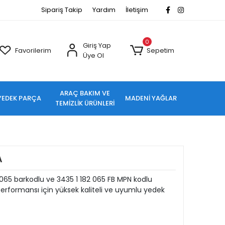
Sipariş Takip
Yardım
İletişim
0
Giriş Yap
Favorilerim
Sepetim
Üye Ol
ARAÇ BAKIM VE
YEDEK PARÇA
MADENİ YAĞLAR
TEMİZLİK ÜRÜNLERİ
A
065 barkodlu ve 3435 1 182 065 FB MPN kodlu
rformansı için yüksek kaliteli ve uyumlu yedek