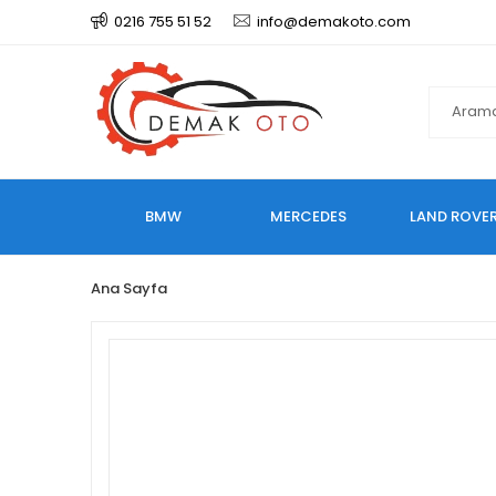
0216 755 51 52
info@demakoto.com
BMW
MERCEDES
LAND ROVE
Ana Sayfa