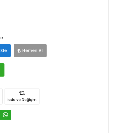
le
Ekle
Hemen Al
R
İade ve Değişim