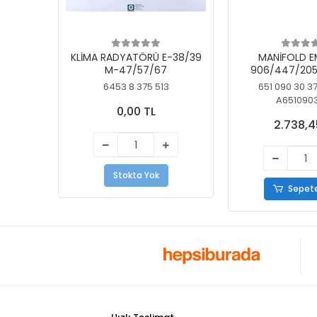
KLİMA RADYATÖRÜ E-38/39
MANİFOLD E
M-47/57/67
906/447/205
KELEBEK
6453 8 375 513
651 090 30 3
A651090
0,00 TL
2.738,4
Stokta Yok
Sepete