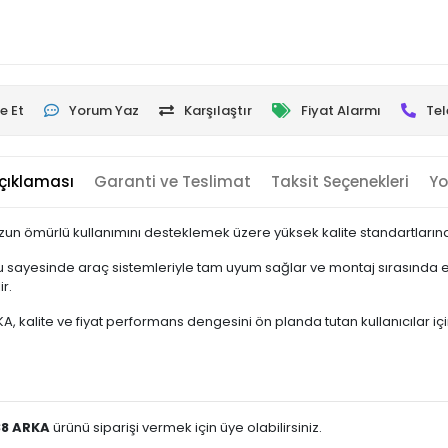
e Et
Yorum Yaz
Karşılaştır
Fiyat Alarmı
Tel
çıklaması
Garanti ve Teslimat
Taksit Seçenekleri
Yo
zun ömürlü kullanımını desteklemek üzere yüksek kalite standartlarında
 sayesinde araç sistemleriyle tam uyum sağlar ve montaj sırasında ek
r.
kalite ve fiyat performans dengesini ön planda tutan kullanıcılar için i
38 ARKA
ürünü siparişi vermek için üye olabilirsiniz.