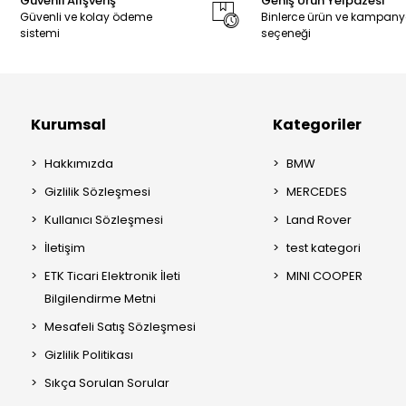
Güvenli Alışveriş
Geniş Ürün Yelpazesi
Güvenli ve kolay ödeme
Binlerce ürün ve kampan
sistemi
seçeneği
Kurumsal
Kategoriler
Hakkımızda
BMW
Gizlilik Sözleşmesi
MERCEDES
Kullanıcı Sözleşmesi
Land Rover
İletişim
test kategori
ETK Ticari Elektronik İleti
MINI COOPER
Bilgilendirme Metni
Mesafeli Satış Sözleşmesi
Gizlilik Politikası
Sıkça Sorulan Sorular