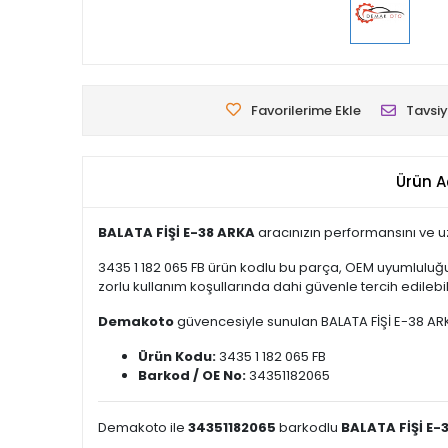
Favorilerime Ekle
Tavsiy
Ürün A
BALATA FİŞİ E-38 ARKA
aracınızın performansını ve u
3435 1 182 065 FB ürün kodlu bu parça, OEM uyumluluğu
zorlu kullanım koşullarında dahi güvenle tercih edilebili
Demakoto
güvencesiyle sunulan BALATA FİŞİ E-38 ARKA, 
Ürün Kodu:
3435 1 182 065 FB
Barkod / OE No:
34351182065
Demakoto ile
34351182065
barkodlu
BALATA FİŞİ E-