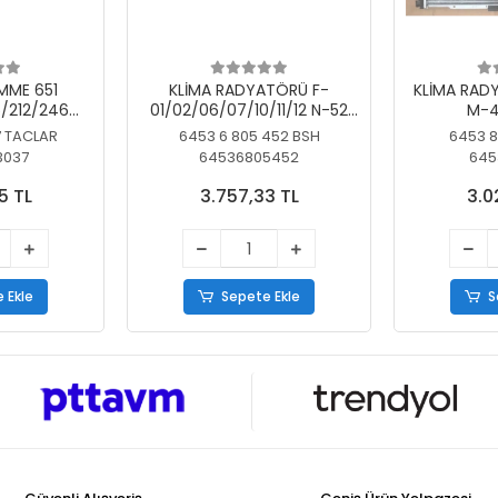
MME 651
KLİMA RADYATÖRÜ F-
KLİMA RAD
/212/246
01/02/06/07/10/11/12 N-52
M-4
SİZ
N/N-53/57/63
7 TACLAR
6453 6 805 452 BSH
6453 8
3037
64536805452
645
5 TL
3.757,33 TL
3.0
 Ekle
Sepete Ekle
S