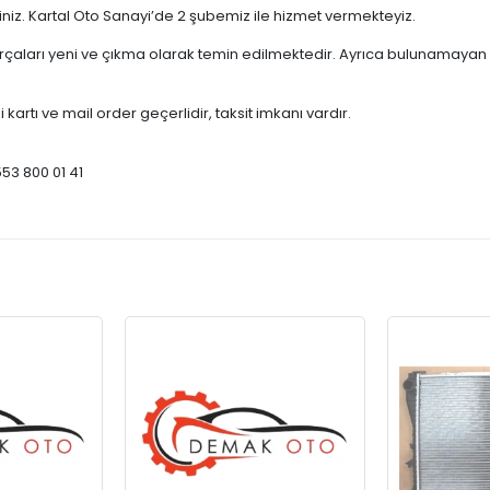
çiniz. Kartal Oto Sanayi’de 2 şubemiz ile hizmet vermekteyiz.
ları yeni ve çıkma olarak temin edilmektedir. Ayrıca bulunamayan par
 kartı ve mail order geçerlidir, taksit imkanı vardır.
553 800 01 41