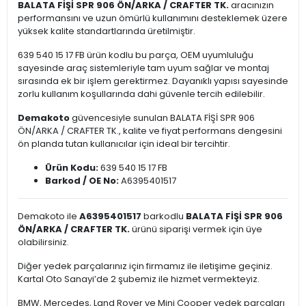
BALATA FİŞİ SPR 906 ÖN/ARKA / CRAFTER TK.
aracınızın
performansını ve uzun ömürlü kullanımını desteklemek üzere
yüksek kalite standartlarında üretilmiştir.
639 540 15 17 FB ürün kodlu bu parça, OEM uyumluluğu
sayesinde araç sistemleriyle tam uyum sağlar ve montaj
sırasında ek bir işlem gerektirmez. Dayanıklı yapısı sayesinde
zorlu kullanım koşullarında dahi güvenle tercih edilebilir.
Demakoto
güvencesiyle sunulan BALATA FİŞİ SPR 906
ÖN/ARKA / CRAFTER TK., kalite ve fiyat performans dengesini
ön planda tutan kullanıcılar için ideal bir tercihtir.
Ürün Kodu:
639 540 15 17 FB
Barkod / OE No:
A6395401517
Demakoto ile
A6395401517
barkodlu
BALATA FİŞİ SPR 906
ÖN/ARKA / CRAFTER TK.
ürünü siparişi vermek için üye
olabilirsiniz.
Diğer yedek parçalarınız için firmamız ile iletişime geçiniz.
Kartal Oto Sanayi’de 2 şubemiz ile hizmet vermekteyiz.
BMW, Mercedes, Land Rover ve Mini Cooper yedek parçaları