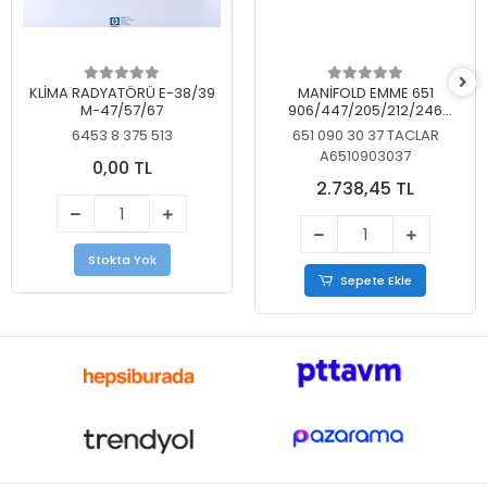
KLİMA RADYATÖRÜ E-38/39
MANİFOLD EMME 651
M-47/57/67
906/447/205/212/246
KELEBEKSİZ
6453 8 375 513
651 090 30 37 TACLAR
A6510903037
0,00 TL
2.738,45 TL
Stokta Yok
Sepete Ekle