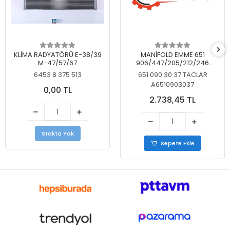
KLİMA RADYATÖRÜ E-38/39
MANİFOLD EMME 651
M-47/57/67
906/447/205/212/246
KELEBEKSİZ
6453 8 375 513
651 090 30 37 TACLAR
A6510903037
0,00 TL
2.738,45 TL
Stokta Yok
Sepete Ekle