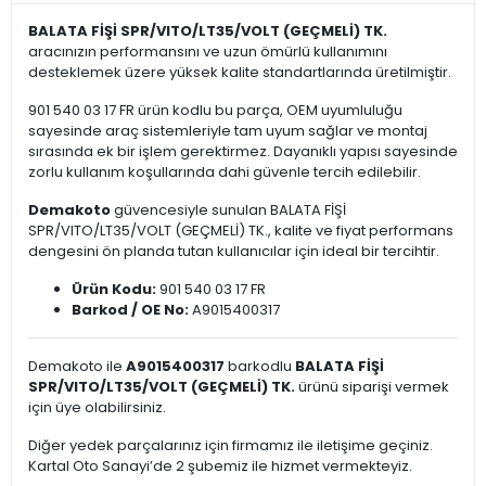
BALATA FİŞİ SPR/VITO/LT35/VOLT (GEÇMELİ) TK.
aracınızın performansını ve uzun ömürlü kullanımını
desteklemek üzere yüksek kalite standartlarında üretilmiştir.
901 540 03 17 FR ürün kodlu bu parça, OEM uyumluluğu
sayesinde araç sistemleriyle tam uyum sağlar ve montaj
sırasında ek bir işlem gerektirmez. Dayanıklı yapısı sayesinde
zorlu kullanım koşullarında dahi güvenle tercih edilebilir.
Demakoto
güvencesiyle sunulan BALATA FİŞİ
SPR/VITO/LT35/VOLT (GEÇMELİ) TK., kalite ve fiyat performans
dengesini ön planda tutan kullanıcılar için ideal bir tercihtir.
Ürün Kodu:
901 540 03 17 FR
Barkod / OE No:
A9015400317
Demakoto ile
A9015400317
barkodlu
BALATA FİŞİ
SPR/VITO/LT35/VOLT (GEÇMELİ) TK.
ürünü siparişi vermek
için üye olabilirsiniz.
Diğer yedek parçalarınız için firmamız ile iletişime geçiniz.
Kartal Oto Sanayi’de 2 şubemiz ile hizmet vermekteyiz.