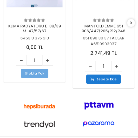
KLİMA RADYATÖRÜ E-38/39
MANİFOLD EMME 651
M-47/57/67
906/447/205/212/246
KELEBEKSİZ
6453 8 375 513
651 090 30 37 TACLAR
A6510903037
0,00 TL
2.741,49 TL
Stokta Yok
Sepete Ekle