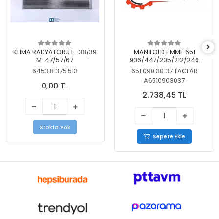
KLİMA RADYATÖRÜ E-38/39
MANİFOLD EMME 651
M-47/57/67
906/447/205/212/246
KELEBEKSİZ
6453 8 375 513
651 090 30 37 TACLAR
A6510903037
0,00 TL
2.738,45 TL
Stokta Yok
Sepete Ekle