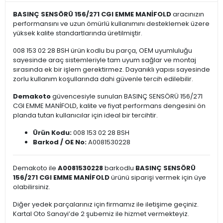
BASINÇ SENSÖRÜ 156/271 CGI EMME MANİFOLD
aracınızın
performansını ve uzun ömürlü kullanımını desteklemek üzere
yüksek kalite standartlarında üretilmiştir.
008 153 02 28 BSH ürün kodlu bu parça, OEM uyumluluğu
sayesinde araç sistemleriyle tam uyum sağlar ve montaj
sırasında ek bir işlem gerektirmez. Dayanıklı yapısı sayesinde
zorlu kullanım koşullarında dahi güvenle tercih edilebilir.
Demakoto
güvencesiyle sunulan BASINÇ SENSÖRÜ 156/271
CGI EMME MANİFOLD, kalite ve fiyat performans dengesini ön
planda tutan kullanıcılar için ideal bir tercihtir.
Ürün Kodu:
008 153 02 28 BSH
Barkod / OE No:
A0081530228
Demakoto ile
A0081530228
barkodlu
BASINÇ SENSÖRÜ
156/271 CGI EMME MANİFOLD
ürünü siparişi vermek için üye
olabilirsiniz.
Diğer yedek parçalarınız için firmamız ile iletişime geçiniz.
Kartal Oto Sanayi’de 2 şubemiz ile hizmet vermekteyiz.