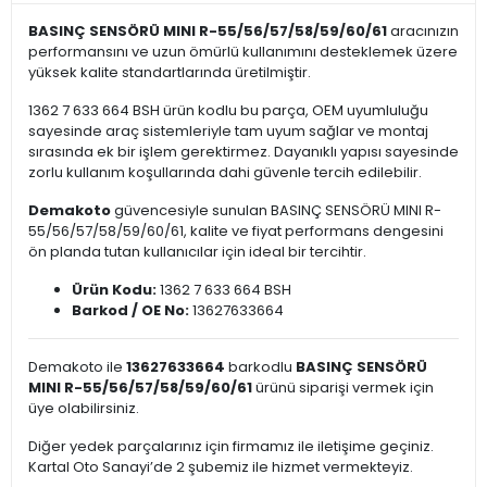
BASINÇ SENSÖRÜ MINI R-55/56/57/58/59/60/61
aracınızın
performansını ve uzun ömürlü kullanımını desteklemek üzere
yüksek kalite standartlarında üretilmiştir.
1362 7 633 664 BSH ürün kodlu bu parça, OEM uyumluluğu
sayesinde araç sistemleriyle tam uyum sağlar ve montaj
sırasında ek bir işlem gerektirmez. Dayanıklı yapısı sayesinde
zorlu kullanım koşullarında dahi güvenle tercih edilebilir.
Demakoto
güvencesiyle sunulan BASINÇ SENSÖRÜ MINI R-
55/56/57/58/59/60/61, kalite ve fiyat performans dengesini
ön planda tutan kullanıcılar için ideal bir tercihtir.
Ürün Kodu:
1362 7 633 664 BSH
Barkod / OE No:
13627633664
Demakoto ile
13627633664
barkodlu
BASINÇ SENSÖRÜ
MINI R-55/56/57/58/59/60/61
ürünü siparişi vermek için
üye olabilirsiniz.
Diğer yedek parçalarınız için firmamız ile iletişime geçiniz.
Kartal Oto Sanayi’de 2 şubemiz ile hizmet vermekteyiz.