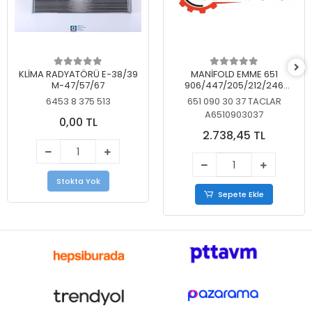
KLİMA RADYATÖRÜ E-38/39
MANİFOLD EMME 651
M-47/57/67
906/447/205/212/246
KELEBEKSİZ
6453 8 375 513
651 090 30 37 TACLAR
A6510903037
0,00 TL
2.738,45 TL
Stokta Yok
Sepete Ekle