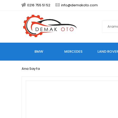
0216 755 51 52
info@demakoto.com
BMW
MERCEDES
LAND ROVE
Ana Sayfa