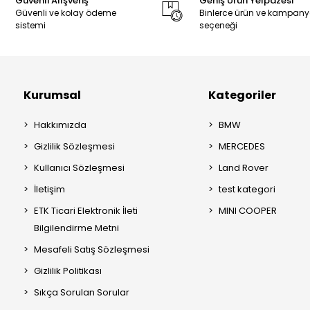
Güvenli Alışveriş
Geniş Ürün Yelpazesi
Güvenli ve kolay ödeme
Binlerce ürün ve kampan
sistemi
seçeneği
Kurumsal
Kategoriler
Hakkımızda
BMW
Gizlilik Sözleşmesi
MERCEDES
Kullanıcı Sözleşmesi
Land Rover
İletişim
test kategori
ETK Ticari Elektronik İleti
MINI COOPER
Bilgilendirme Metni
Mesafeli Satış Sözleşmesi
Gizlilik Politikası
Sıkça Sorulan Sorular