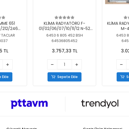
MME 651
KLİMA RADYATÖRÜ F-
KLİMA RAD
/212/246
01/02/06/07/10/11/12 N-52
M-4
SİZ
N/N-53/57/63
7 TACLAR
6453 6 805 452 BSH
6453 8
3037
64536805452
645
5 TL
3.757,33 TL
3.0
 Ekle
Sepete Ekle
S