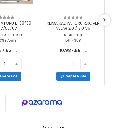
YATÖRÜ E-38/39
KLİMA RADYATÖRÜ R.ROVER
KLİ
7/57/67
VELAR 2.0 / 3.0 V6
55/56
 375 513 BSH
LR114353 BH
64
38375513
LR114353
27,52 TL
10.987,88 TL
epete Ekle
Sepete Ekle