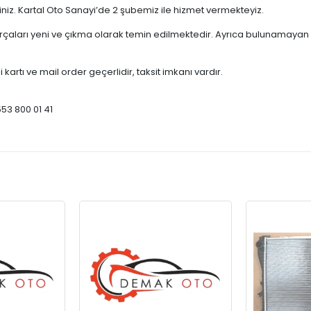
çiniz. Kartal Oto Sanayi’de 2 şubemiz ile hizmet vermekteyiz.
ları yeni ve çıkma olarak temin edilmektedir. Ayrıca bulunamayan par
 kartı ve mail order geçerlidir, taksit imkanı vardır.
553 800 01 41