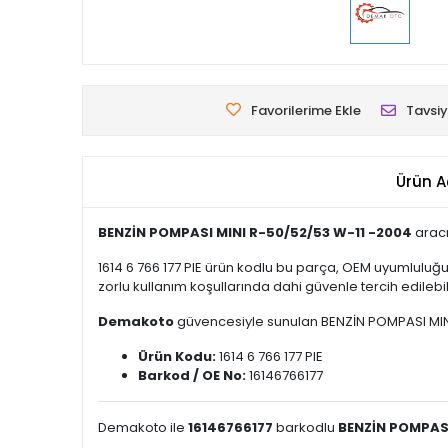
Favorilerime Ekle
Tavsiy
Ürün A
BENZİN POMPASI MINI R-50/52/53 W-11 -2004
aracı
1614 6 766 177 PIE ürün kodlu bu parça, OEM uyumluluğ
zorlu kullanım koşullarında dahi güvenle tercih edilebili
Demakoto
güvencesiyle sunulan BENZİN POMPASI MINI R-
Ürün Kodu:
1614 6 766 177 PIE
Barkod / OE No:
16146766177
Demakoto ile
16146766177
barkodlu
BENZİN POMPASI