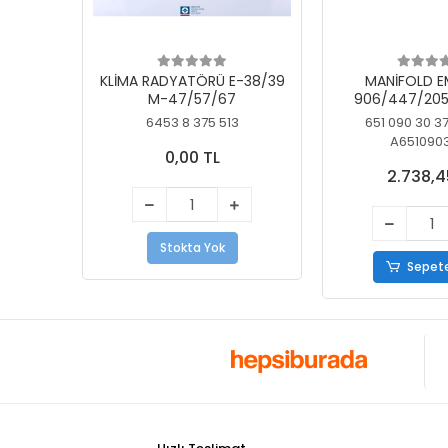
KLİMA RADYATÖRÜ E-38/39
MANİFOLD E
M-47/57/67
906/447/205
KELEBEK
6453 8 375 513
651 090 30 3
A651090
0,00 TL
2.738,4
Stokta Yok
Sepete