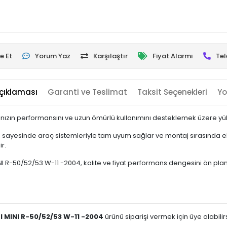
e Et
Yorum Yaz
Karşılaştır
Fiyat Alarmı
Tel
çıklaması
Garanti ve Teslimat
Taksit Seçenekleri
Yo
nızın performansını ve uzun ömürlü kullanımını desteklemek üzere yükse
u sayesinde araç sistemleriyle tam uyum sağlar ve montaj sırasında ek
r.
50/52/53 W-11 -2004, kalite ve fiyat performans dengesini ön planda tu
 MINI R-50/52/53 W-11 -2004
ürünü siparişi vermek için üye olabilirs