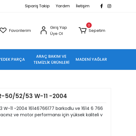
Sipariş Takip
Yardım
İletişim
0
Giriş Yap
Favorilerim
Sepetim
Üye Ol
ARAÇ BAKIM VE
YEDEK PARÇA
MADENİ YAĞLAR
TEMİZLİK ÜRÜNLERİ
R-50/52/53 W-11 -2004
3 W-11 -2004 16146766177 barkodlu ve 1614 6 766
cınız ve motor performansı için yüksek kaliteli v