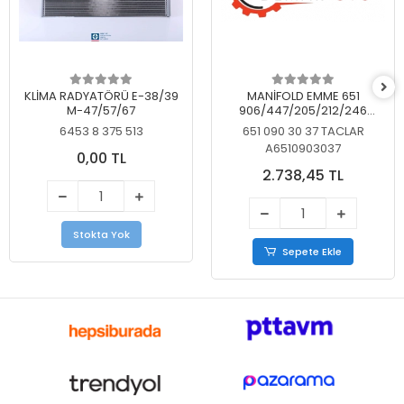
KLİMA RADYATÖRÜ E-38/39
MANİFOLD EMME 651
M-47/57/67
906/447/205/212/246
KELEBEKSİZ
6453 8 375 513
651 090 30 37 TACLAR
A6510903037
0,00 TL
2.738,45 TL
Stokta Yok
Sepete Ekle