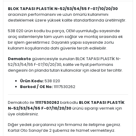
BLOK TAPASI PLASTİK N-52/53/54/55 F-07/10/20/30
aracınızın performansını ve uzun ömürlü kullanımını
desteklemek üzere yüksek kalite standartlarında üretilmiştir.
538 020 ürün kodlu bu parça, OEM uyumluluğu sayesinde
araç sistemleriyle tam uyum sağlar ve montaj sırasında ek
bir işlem gerektirmez. Dayanıklı yapısı sayesinde zorlu
kullanım koşullarında dahi güvenle tercih edilebilir.
Demakoto
güvencesiyle sunulan BLOK TAPASI PLASTİK N-
52/53/54/55 F-07/10/20/30, kalite ve fiyat performans
dengesini ön planda tutan kullanıcılar için ideal bir tercihtir.
Ürün Kodu:
538 020
Barkod / OE No:
11117530262
Demakoto ile
11117530262
barkodlu
BLOK TAPASI PLASTİK
N-52/53/54/55 F-07/10/20/30
ürünü siparişi vermek için
üye olabilirsiniz.
Diğer yedek parçalarınız için firmamız ile iletişime geçiniz.
Kartal Oto Sanayi’de 2 şubemiz ile hizmet vermekteyiz.