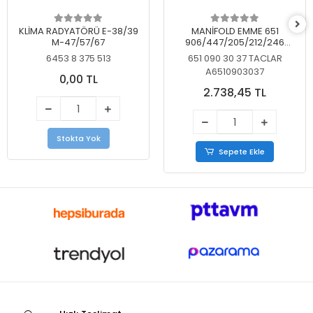
KLİMA RADYATÖRÜ E-38/39
MANİFOLD EMME 651
M-47/57/67
906/447/205/212/246
KELEBEKSİZ
6453 8 375 513
651 090 30 37 TACLAR
A6510903037
0,00 TL
2.738,45 TL
Stokta Yok
Sepete Ekle