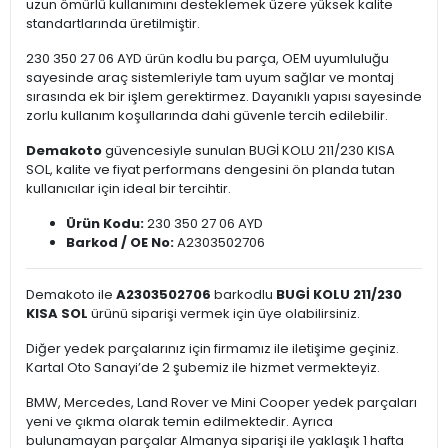
uzun ömürlü kullanımını desteklemek üzere yüksek kalite
standartlarında üretilmiştir.
230 350 27 06 AYD ürün kodlu bu parça, OEM uyumluluğu
sayesinde araç sistemleriyle tam uyum sağlar ve montaj
sırasında ek bir işlem gerektirmez. Dayanıklı yapısı sayesinde
zorlu kullanım koşullarında dahi güvenle tercih edilebilir.
Demakoto
güvencesiyle sunulan BUGİ KOLU 211/230 KISA
SOL, kalite ve fiyat performans dengesini ön planda tutan
kullanıcılar için ideal bir tercihtir.
Ürün Kodu:
230 350 27 06 AYD
Barkod / OE No:
A2303502706
Demakoto ile
A2303502706
barkodlu
BUGİ KOLU 211/230
KISA SOL
ürünü siparişi vermek için üye olabilirsiniz.
Diğer yedek parçalarınız için firmamız ile iletişime geçiniz.
Kartal Oto Sanayi’de 2 şubemiz ile hizmet vermekteyiz.
BMW, Mercedes, Land Rover ve Mini Cooper yedek parçaları
yeni ve çıkma olarak temin edilmektedir. Ayrıca
bulunamayan parçalar Almanya siparişi ile yaklaşık 1 hafta