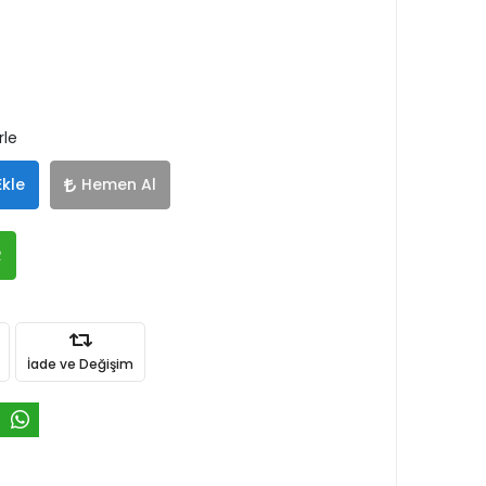
rle
Ekle
Hemen Al
R
İade ve Değişim