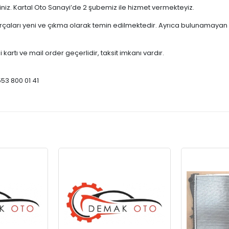
çiniz. Kartal Oto Sanayi’de 2 şubemiz ile hizmet vermekteyiz.
ları yeni ve çıkma olarak temin edilmektedir. Ayrıca bulunamayan par
 kartı ve mail order geçerlidir, taksit imkanı vardır.
553 800 01 41