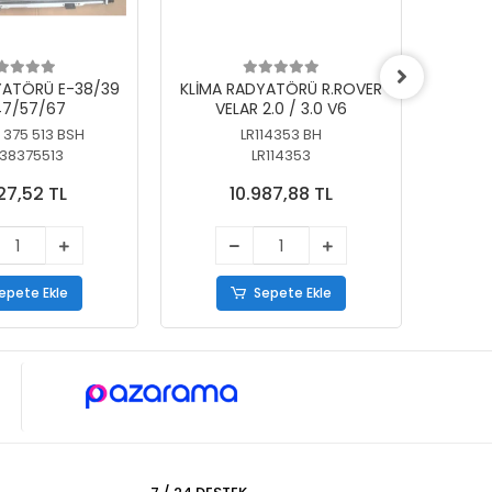
YATÖRÜ E-38/39
KLİMA RADYATÖRÜ R.ROVER
KLİ
7/57/67
VELAR 2.0 / 3.0 V6
55/56
 375 513 BSH
LR114353 BH
64
38375513
LR114353
27,52 TL
10.987,88 TL
epete Ekle
Sepete Ekle