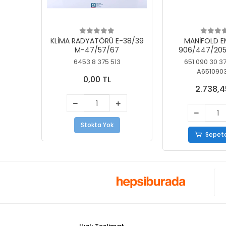
KLİMA RADYATÖRÜ E-38/39
MANİFOLD E
M-47/57/67
906/447/205
KELEBEK
6453 8 375 513
651 090 30 3
A651090
0,00 TL
2.738,4
Stokta Yok
Sepete