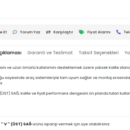
e Et
Yorum Yaz
Karşılaştır
Fiyat Alarmı
Tel
çıklaması
Garanti ve Teslimat
Taksit Seçenekleri
Yo
ını ve uzun ömürlü kullanımını desteklemek üzere yüksek kalite standar
u sayesinde araç sistemleriyle tam uyum sağlar ve montaj sırasında e
r.
ÜST) SAĞ, kalite ve fiyat performans dengesini ön planda tutan kullanıcıl
'' V '' (ÜST) SAĞ
ürünü siparişi vermek için üye olabilirsiniz.