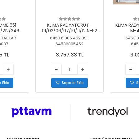
MME 651
KLİMA RADYATÖRÜ F-
KLİMA RAD
/212/246
01/02/06/07/10/11/12 N-52
M-4
SİZ
N/N-53/57/63
7 TACLAR
6453 6 805 452 BSH
6453 8
3037
64536805452
645
5 TL
3.757,33 TL
3.0
 Ekle
Sepete Ekle
S