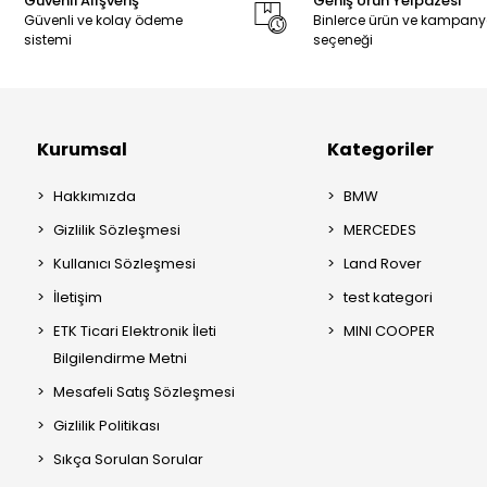
Güvenli Alışveriş
Geniş Ürün Yelpazesi
Güvenli ve kolay ödeme
Binlerce ürün ve kampan
sistemi
seçeneği
Kurumsal
Kategoriler
Hakkımızda
BMW
Gizlilik Sözleşmesi
MERCEDES
Kullanıcı Sözleşmesi
Land Rover
İletişim
test kategori
ETK Ticari Elektronik İleti
MINI COOPER
Bilgilendirme Metni
Mesafeli Satış Sözleşmesi
Gizlilik Politikası
Sıkça Sorulan Sorular