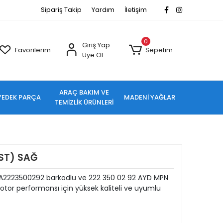
Sipariş Takip
Yardım
İletişim
0
Giriş Yap
Favorilerim
Sepetim
Üye Ol
ARAÇ BAKIM VE
YEDEK PARÇA
MADENİ YAĞLAR
TEMİZLİK ÜRÜNLERİ
(ÜST) SAĞ
AĞ A2223500292 barkodlu ve 222 350 02 92 AYD MPN
tor performansı için yüksek kaliteli ve uyumlu