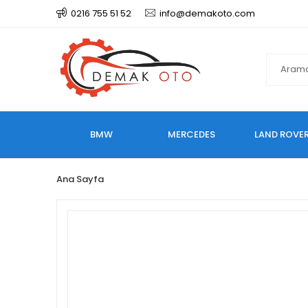
0216 755 51 52
info@demakoto.com
BMW
MERCEDES
LAND ROVE
Ana Sayfa