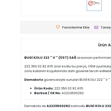
Favorilerime Ekle
Tavsiy
Ürün A
BUGİ KOLU 222 '' V '' (ÜST) SAĞ
aracınızın performans
222 350 02 92 AYD ürün kodlu bu parça, OEM uyumluluğ
zorlu kullanım koşullarında dahi güvenle tercih edilebili
Demakoto
güvencesiyle sunulan BUGİ KOLU 222 '' V '' (
Ürün Kodu:
222 350 02 92 AYD
Barkod / OE No:
A2223500292
Demakoto ile
A2223500292
barkodlu
BUGİ KOLU 222 