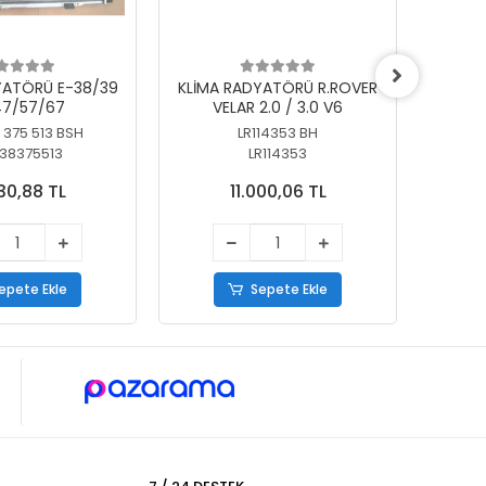
YATÖRÜ E-38/39
KLİMA RADYATÖRÜ R.ROVER
KLİ
7/57/67
VELAR 2.0 / 3.0 V6
55/56
 375 513 BSH
LR114353 BH
64
38375513
LR114353
30,88 TL
11.000,06 TL
epete Ekle
Sepete Ekle