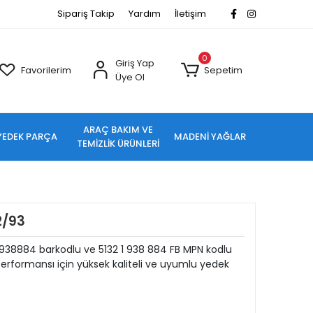
Sipariş Takip
Yardım
İletişim
0
Giriş Yap
Favorilerim
Sepetim
Üye Ol
ARAÇ BAKIM VE
YEDEK PARÇA
MADENİ YAĞLAR
TEMİZLİK ÜRÜNLERİ
2/93
38884 barkodlu ve 5132 1 938 884 FB MPN kodlu
rformansı için yüksek kaliteli ve uyumlu yedek