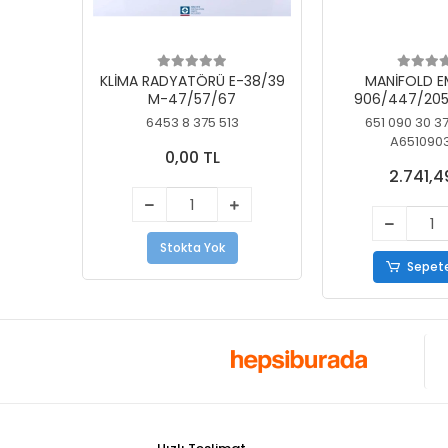
KLİMA RADYATÖRÜ E-38/39
MANİFOLD E
M-47/57/67
906/447/205
KELEBEK
6453 8 375 513
651 090 30 3
A651090
0,00 TL
2.741,4
Stokta Yok
Sepete