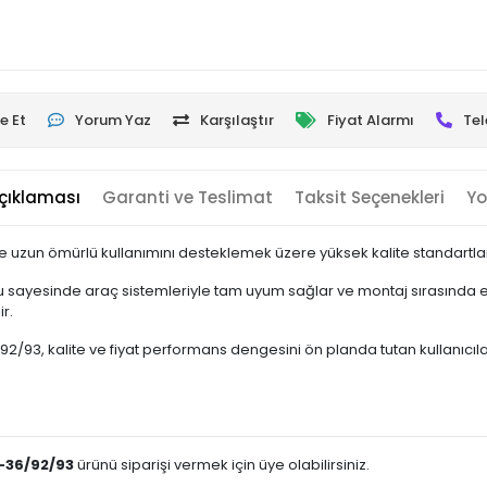
e Et
Yorum Yaz
Karşılaştır
Fiyat Alarmı
Tel
çıklaması
Garanti ve Teslimat
Taksit Seçenekleri
Yo
e uzun ömürlü kullanımını desteklemek üzere yüksek kalite standartları
 sayesinde araç sistemleriyle tam uyum sağlar ve montaj sırasında ek
r.
, kalite ve fiyat performans dengesini ön planda tutan kullanıcılar iç
-36/92/93
ürünü siparişi vermek için üye olabilirsiniz.