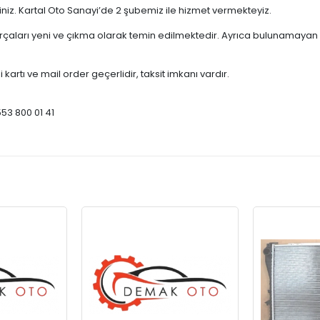
çiniz. Kartal Oto Sanayi’de 2 şubemiz ile hizmet vermekteyiz.
ları yeni ve çıkma olarak temin edilmektedir. Ayrıca bulunamayan par
 kartı ve mail order geçerlidir, taksit imkanı vardır.
553 800 01 41