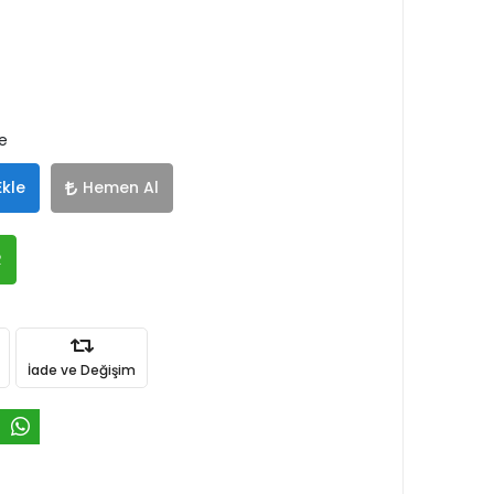
le
Ekle
Hemen Al
R
İade ve Değişim