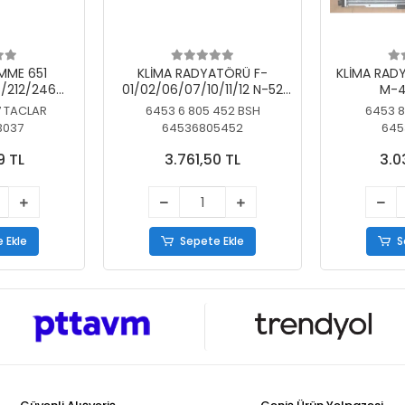
MME 651
KLİMA RADYATÖRÜ F-
KLİMA RAD
/212/246
01/02/06/07/10/11/12 N-52
M-4
SİZ
N/N-53/57/63
7 TACLAR
6453 6 805 452 BSH
6453 8
3037
64536805452
645
9 TL
3.761,50 TL
3.0
 Ekle
Sepete Ekle
S