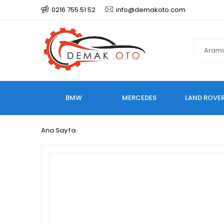
0216 755 51 52
info@demakoto.com
BMW
MERCEDES
LAND ROVE
Ana Sayfa