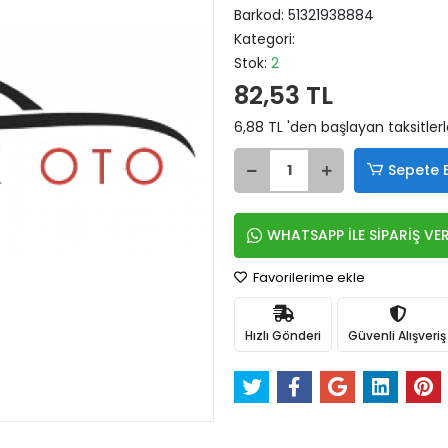
Barkod:
51321938884
Kategori:
Stok:
2
82,53 TL
6,88 TL 'den başlayan taksitler
Sepete 
WHATSAPP İLE SİPARİŞ VE
Favorilerime ekle
Hızlı Gönderi
Güvenli Alışveriş