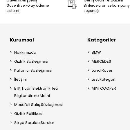
Güvenli Alışveriş
Geniş Ürün Yelpazesi
Güvenli ve kolay ödeme
Binlerce ürün ve kampan
sistemi
seçeneği
Kurumsal
Kategoriler
Hakkımızda
BMW
Gizlilik Sözleşmesi
MERCEDES
Kullanıcı Sözleşmesi
Land Rover
İletişim
test kategori
ETK Ticari Elektronik İleti
MINI COOPER
Bilgilendirme Metni
Mesafeli Satış Sözleşmesi
Gizlilik Politikası
Sıkça Sorulan Sorular