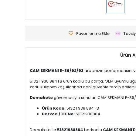
Favorilerime Ekle
Tavsiy
Ürün A
CAM SEKMANl E-36/92/93
aracınızın performansını v
5132 1 938 884 FB ürün kodlu bu parça, OEM uyumluluğu
zorlu kullanım koşullarında dahi güvenle tercih edilebili
Demakoto
güvencesiyle sunulan CAM SEKMANl E-36/92/93
Ürün Kodu:
5132 1 938 884 FB
Barkod / OE No:
51321938884
Demakoto ile
51321938884
barkodlu
CAM SEKMANl E