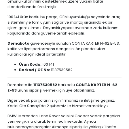
ömürlü kullanımını desteklemek üzere yüksek kalite
standartlarında üretilmiştir.
100 141 ürün kodlu bu parça, OEM uyumluluğu sayesinde araç
sistemleriyle tam uyum sağlar ve montaj sırasında ek bir
işlem gerektirmez. Dayanıklı yapısı sayesinde zorlu kullanım
koşullarında dahi güvenle tercih edilebilir.
Demakoto
güvencesiyle sunulan CONTA KARTER N-62 E-53,
kalite ve fiyat performans dengesini ön planda tutan
kullanıcılar için ideal bir tercihtir.
Ürün Kodu:
100 141
Barkod / OE No:
11137539582
Demakoto ile
11137539582
barkodlu
CONTA KARTER N-62
E-53
ürünü siparişi vermek için üye olabilirsiniz.
Diğer yedek parçalarınız için firmamız ile iletişime geçiniz.
Kartal Oto Sanayi’de 2 şubemiz ile hizmet vermekteyiz.
BMW, Mercedes, Land Rover ve Mini Cooper yedek parçaları
yeni ve çıkma olarak temin edilmektedir. Ayrıca
bulunamayan parçalar Almanya siparişi ile yaklaşık 1 hafta