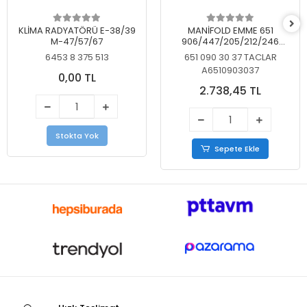
KLİMA RADYATÖRÜ E-38/39
MANİFOLD EMME 651
M-47/57/67
906/447/205/212/246
KELEBEKSİZ
6453 8 375 513
651 090 30 37 TACLAR
A6510903037
0,00 TL
2.738,45 TL
Stokta Yok
Sepete Ekle