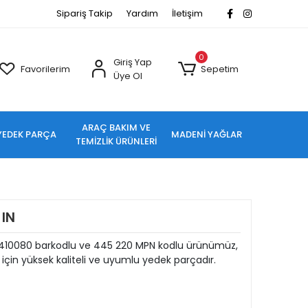
Sipariş Takip
Yardım
İletişim
0
Giriş Yap
Favorilerim
Sepetim
Üye Ol
ARAÇ BAKIM VE
YEDEK PARÇA
MADENİ YAĞLAR
TEMİZLİK ÜRÜNLERİ
IN
410080 barkodlu ve 445 220 MPN kodlu ürünümüz,
için yüksek kaliteli ve uyumlu yedek parçadır.