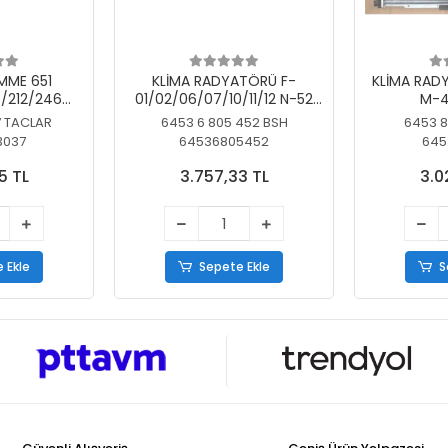
MME 651
KLİMA RADYATÖRÜ F-
KLİMA RAD
/212/246
01/02/06/07/10/11/12 N-52
M-4
SİZ
N/N-53/57/63
7 TACLAR
6453 6 805 452 BSH
6453 8
3037
64536805452
645
5 TL
3.757,33 TL
3.0
 Ekle
Sepete Ekle
S