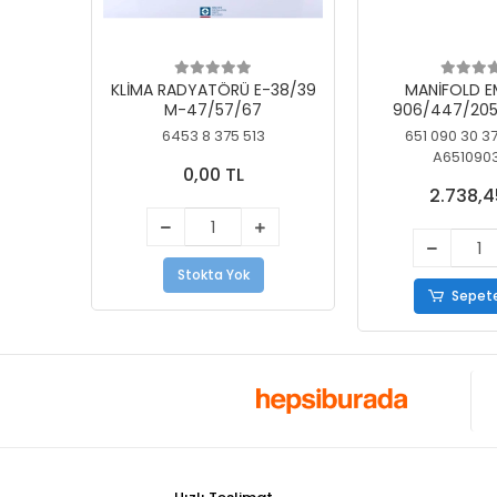
KLİMA RADYATÖRÜ E-38/39
MANİFOLD E
M-47/57/67
906/447/205
KELEBEK
6453 8 375 513
651 090 30 3
A651090
0,00 TL
2.738,4
Stokta Yok
Sepete