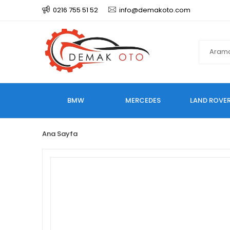
0216 755 51 52
info@demakoto.com
BMW
MERCEDES
LAND ROVE
Ana Sayfa