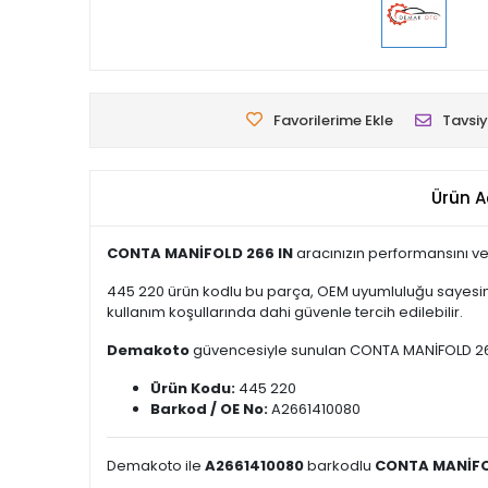
Favorilerime Ekle
Tavsiy
Ürün A
CONTA MANİFOLD 266 IN
aracınızın performansını ve
445 220 ürün kodlu bu parça, OEM uyumluluğu sayesind
kullanım koşullarında dahi güvenle tercih edilebilir.
Demakoto
güvencesiyle sunulan CONTA MANİFOLD 266 IN,
Ürün Kodu:
445 220
Barkod / OE No:
A2661410080
Demakoto ile
A2661410080
barkodlu
CONTA MANİFO