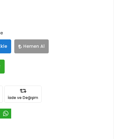
le
Ekle
Hemen Al
R
İade ve Değişim