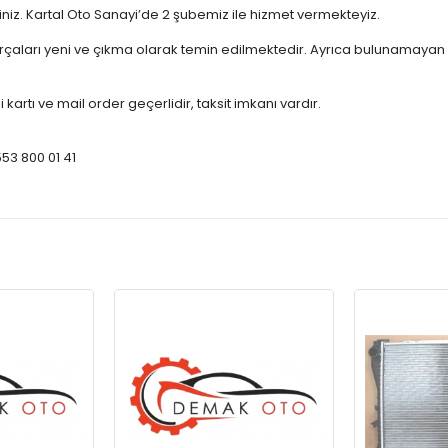
çiniz. Kartal Oto Sanayi’de 2 şubemiz ile hizmet vermekteyiz.
ları yeni ve çıkma olarak temin edilmektedir. Ayrıca bulunamayan par
 kartı ve mail order geçerlidir, taksit imkanı vardır.
553 800 01 41