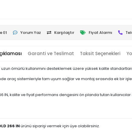
e Et
Yorum Yaz
Karşılaştır
Fiyat Alarmı
Tel
çıklaması
Garanti ve Teslimat
Taksit Seçenekleri
Yo
 uzun ömürlü kullanımını desteklemek üzere yüksek kalite standartların
e araç sistemleriyle tam uyum sağlar ve montaj sırasında ek bir işle
 kalite ve fiyat performans dengesini ön planda tutan kullanıcılar için
LD 266 IN
ürünü siparişi vermek için üye olabilirsiniz.