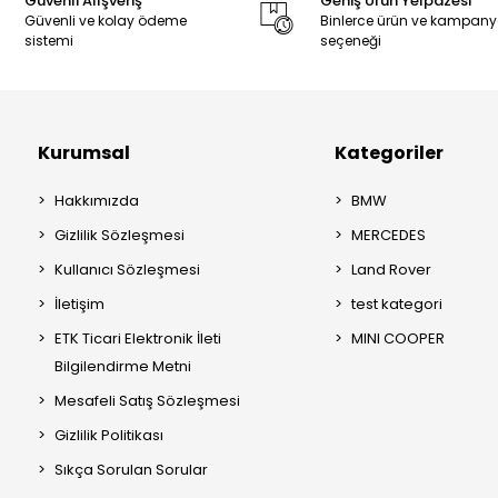
Güvenli Alışveriş
Geniş Ürün Yelpazesi
Güvenli ve kolay ödeme
Binlerce ürün ve kampan
sistemi
seçeneği
Kurumsal
Kategoriler
Hakkımızda
BMW
Gizlilik Sözleşmesi
MERCEDES
Kullanıcı Sözleşmesi
Land Rover
İletişim
test kategori
ETK Ticari Elektronik İleti
MINI COOPER
Bilgilendirme Metni
Mesafeli Satış Sözleşmesi
Gizlilik Politikası
Sıkça Sorulan Sorular