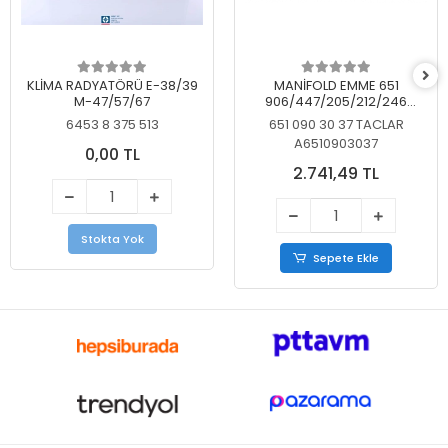
KLİMA RADYATÖRÜ E-38/39
MANİFOLD EMME 651
M-47/57/67
906/447/205/212/246
KELEBEKSİZ
6453 8 375 513
651 090 30 37 TACLAR
A6510903037
0,00 TL
2.741,49 TL
Stokta Yok
Sepete Ekle