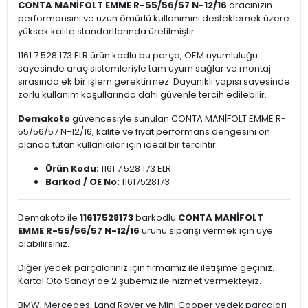
CONTA MANİFOLT EMME R-55/56/57 N-12/16
aracınızın
performansını ve uzun ömürlü kullanımını desteklemek üzere
yüksek kalite standartlarında üretilmiştir.
1161 7 528 173 ELR ürün kodlu bu parça, OEM uyumluluğu
sayesinde araç sistemleriyle tam uyum sağlar ve montaj
sırasında ek bir işlem gerektirmez. Dayanıklı yapısı sayesinde
zorlu kullanım koşullarında dahi güvenle tercih edilebilir.
Demakoto
güvencesiyle sunulan CONTA MANİFOLT EMME R-
55/56/57 N-12/16, kalite ve fiyat performans dengesini ön
planda tutan kullanıcılar için ideal bir tercihtir.
Ürün Kodu:
1161 7 528 173 ELR
Barkod / OE No:
11617528173
Demakoto ile
11617528173
barkodlu
CONTA MANİFOLT
EMME R-55/56/57 N-12/16
ürünü siparişi vermek için üye
olabilirsiniz.
Diğer yedek parçalarınız için firmamız ile iletişime geçiniz.
Kartal Oto Sanayi’de 2 şubemiz ile hizmet vermekteyiz.
BMW, Mercedes, Land Rover ve Mini Cooper yedek parçaları