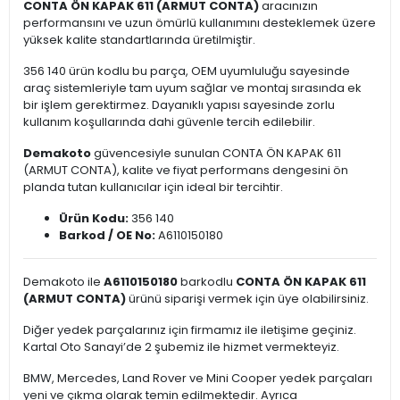
CONTA ÖN KAPAK 611 (ARMUT CONTA)
aracınızın
performansını ve uzun ömürlü kullanımını desteklemek üzere
yüksek kalite standartlarında üretilmiştir.
356 140 ürün kodlu bu parça, OEM uyumluluğu sayesinde
araç sistemleriyle tam uyum sağlar ve montaj sırasında ek
bir işlem gerektirmez. Dayanıklı yapısı sayesinde zorlu
kullanım koşullarında dahi güvenle tercih edilebilir.
Demakoto
güvencesiyle sunulan CONTA ÖN KAPAK 611
(ARMUT CONTA), kalite ve fiyat performans dengesini ön
planda tutan kullanıcılar için ideal bir tercihtir.
Ürün Kodu:
356 140
Barkod / OE No:
A6110150180
Demakoto ile
A6110150180
barkodlu
CONTA ÖN KAPAK 611
(ARMUT CONTA)
ürünü siparişi vermek için üye olabilirsiniz.
Diğer yedek parçalarınız için firmamız ile iletişime geçiniz.
Kartal Oto Sanayi’de 2 şubemiz ile hizmet vermekteyiz.
BMW, Mercedes, Land Rover ve Mini Cooper yedek parçaları
yeni ve çıkma olarak temin edilmektedir. Ayrıca