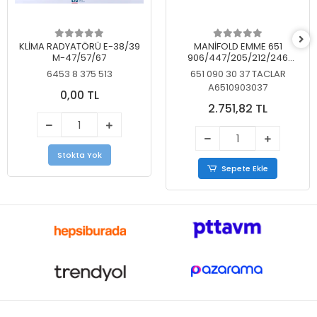
KLİMA RADYATÖRÜ E-38/39
MANİFOLD EMME 651
M-47/57/67
906/447/205/212/246
KELEBEKSİZ
6453 8 375 513
651 090 30 37 TACLAR
A6510903037
0,00 TL
2.751,82 TL
Stokta Yok
Sepete Ekle