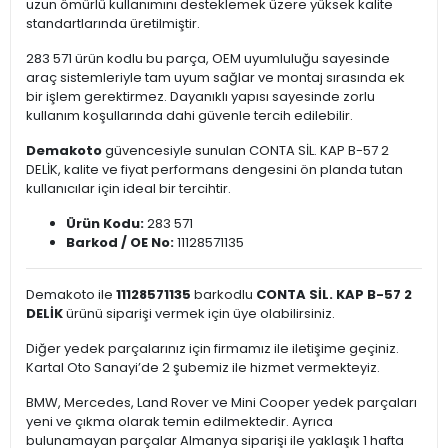
uzun ömürlü kullanımını desteklemek üzere yüksek kalite
standartlarında üretilmiştir.
283 571 ürün kodlu bu parça, OEM uyumluluğu sayesinde
araç sistemleriyle tam uyum sağlar ve montaj sırasında ek
bir işlem gerektirmez. Dayanıklı yapısı sayesinde zorlu
kullanım koşullarında dahi güvenle tercih edilebilir.
Demakoto
güvencesiyle sunulan CONTA SİL. KAP B-57 2
DELİK, kalite ve fiyat performans dengesini ön planda tutan
kullanıcılar için ideal bir tercihtir.
Ürün Kodu:
283 571
Barkod / OE No:
11128571135
Demakoto ile
11128571135
barkodlu
CONTA SİL. KAP B-57 2
DELİK
ürünü siparişi vermek için üye olabilirsiniz.
Diğer yedek parçalarınız için firmamız ile iletişime geçiniz.
Kartal Oto Sanayi’de 2 şubemiz ile hizmet vermekteyiz.
BMW, Mercedes, Land Rover ve Mini Cooper yedek parçaları
yeni ve çıkma olarak temin edilmektedir. Ayrıca
bulunamayan parçalar Almanya siparişi ile yaklaşık 1 hafta