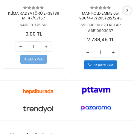
KLİMA RADYATÖRÜ E-38/39
MANİFOLD EMME 651
M-47/57/67
906/447/205/212/246
KELEBEKSİZ
6453 8 375 513
651 090 30 37 TACLAR
A6510903037
0,00 TL
2.738,45 TL
Stokta Yok
Sepete Ekle