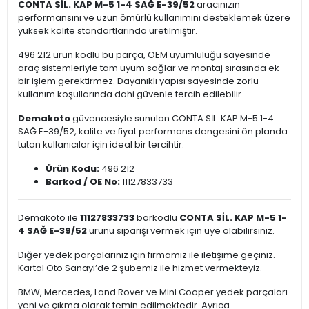
CONTA SİL. KAP M-5 1-4 SAĞ E-39/52
aracınızın
performansını ve uzun ömürlü kullanımını desteklemek üzere
yüksek kalite standartlarında üretilmiştir.
496 212 ürün kodlu bu parça, OEM uyumluluğu sayesinde
araç sistemleriyle tam uyum sağlar ve montaj sırasında ek
bir işlem gerektirmez. Dayanıklı yapısı sayesinde zorlu
kullanım koşullarında dahi güvenle tercih edilebilir.
Demakoto
güvencesiyle sunulan CONTA SİL. KAP M-5 1-4
SAĞ E-39/52, kalite ve fiyat performans dengesini ön planda
tutan kullanıcılar için ideal bir tercihtir.
Ürün Kodu:
496 212
Barkod / OE No:
11127833733
Demakoto ile
11127833733
barkodlu
CONTA SİL. KAP M-5 1-
4 SAĞ E-39/52
ürünü siparişi vermek için üye olabilirsiniz.
Diğer yedek parçalarınız için firmamız ile iletişime geçiniz.
Kartal Oto Sanayi’de 2 şubemiz ile hizmet vermekteyiz.
BMW, Mercedes, Land Rover ve Mini Cooper yedek parçaları
yeni ve çıkma olarak temin edilmektedir. Ayrıca