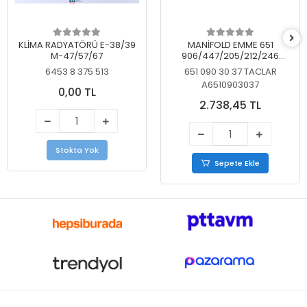
KLİMA RADYATÖRÜ E-38/39
MANİFOLD EMME 651
M-47/57/67
906/447/205/212/246
KELEBEKSİZ
6453 8 375 513
651 090 30 37 TACLAR
A6510903037
0,00 TL
2.738,45 TL
Stokta Yok
Sepete Ekle