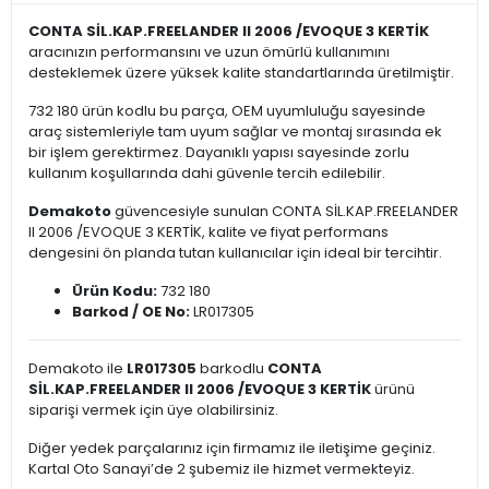
CONTA SİL.KAP.FREELANDER II 2006 /EVOQUE 3 KERTİK
aracınızın performansını ve uzun ömürlü kullanımını
desteklemek üzere yüksek kalite standartlarında üretilmiştir.
732 180 ürün kodlu bu parça, OEM uyumluluğu sayesinde
araç sistemleriyle tam uyum sağlar ve montaj sırasında ek
bir işlem gerektirmez. Dayanıklı yapısı sayesinde zorlu
kullanım koşullarında dahi güvenle tercih edilebilir.
Demakoto
güvencesiyle sunulan CONTA SİL.KAP.FREELANDER
II 2006 /EVOQUE 3 KERTİK, kalite ve fiyat performans
dengesini ön planda tutan kullanıcılar için ideal bir tercihtir.
Ürün Kodu:
732 180
Barkod / OE No:
LR017305
Demakoto ile
LR017305
barkodlu
CONTA
SİL.KAP.FREELANDER II 2006 /EVOQUE 3 KERTİK
ürünü
siparişi vermek için üye olabilirsiniz.
Diğer yedek parçalarınız için firmamız ile iletişime geçiniz.
Kartal Oto Sanayi’de 2 şubemiz ile hizmet vermekteyiz.