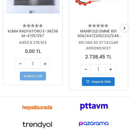
KLİMA RADYATÖRÜ E-38/39
MANİFOLD EMME 651
M-47/57/67
906/447/205/212/246
KELEBEKSİZ
6453 8 375 513
651 090 30 37 TACLAR
A6510903037
0,00 TL
2.738,45 TL
Stokta Yok
Sepete Ekle