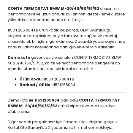
CONTA TERMOSTAT BMW M-20/40/50/51/52
aracınızın
performansını ve uzun ömürlü kullanımını desteklemek üzere
yüksek kalite standartlarında üretilmiştir.
1153 1 265 084 FB ürün kodlu bu parça, OEM uyumluluğu
sayesinde araç sistemleriyle tam uyum sağlar ve montaj
sırasında ek bir işlem gerektirmez. Dayanıklı yapısı sayesinde
zorlu kullanım koşullarında dahi güvenle tercih edilebilir.
Demakoto
güvencesiyle sunulan CONTA TERMOSTAT BMW
M-20/40/50/51/52, kalite ve fiyat performans dengesini ön
planda tutan kullanıcılar için ideal bir tercihtir.
Ürün Kodu:
1153 1 265 084 FB
Barkod / OE No:
11531265084
Demakoto ile
11531265084
barkodlu
CONTA TERMOSTAT
BMW M-20/40/50/51/52
ürünü siparişi vermek için üye
olabilirsiniz.
Diğer yedek parçalarınız için firmamız ile iletişime geçiniz.
Kartal Oto Sanayi’de 2 şubemiz ile hizmet vermekteyiz.