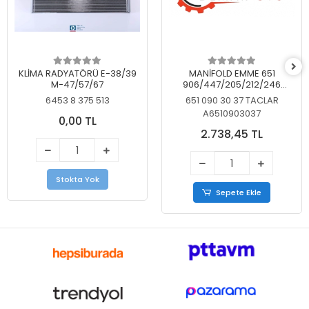
KLİMA RADYATÖRÜ E-38/39
MANİFOLD EMME 651
M-47/57/67
906/447/205/212/246
KELEBEKSİZ
6453 8 375 513
651 090 30 37 TACLAR
A6510903037
0,00 TL
2.738,45 TL
Stokta Yok
Sepete Ekle