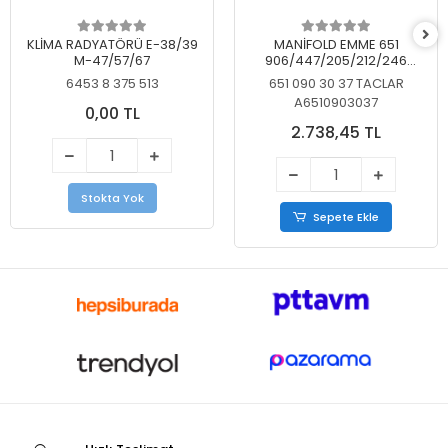
KLİMA RADYATÖRÜ E-38/39
MANİFOLD EMME 651
M-47/57/67
906/447/205/212/246
KELEBEKSİZ
6453 8 375 513
651 090 30 37 TACLAR
A6510903037
0,00 TL
2.738,45 TL
Stokta Yok
Sepete Ekle