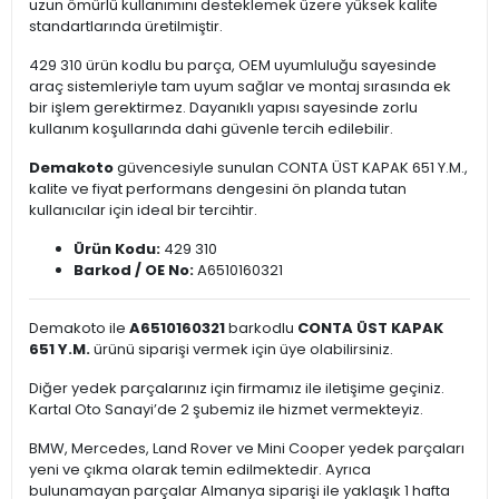
uzun ömürlü kullanımını desteklemek üzere yüksek kalite
standartlarında üretilmiştir.
429 310 ürün kodlu bu parça, OEM uyumluluğu sayesinde
araç sistemleriyle tam uyum sağlar ve montaj sırasında ek
bir işlem gerektirmez. Dayanıklı yapısı sayesinde zorlu
kullanım koşullarında dahi güvenle tercih edilebilir.
Demakoto
güvencesiyle sunulan CONTA ÜST KAPAK 651 Y.M.,
kalite ve fiyat performans dengesini ön planda tutan
kullanıcılar için ideal bir tercihtir.
Ürün Kodu:
429 310
Barkod / OE No:
A6510160321
Demakoto ile
A6510160321
barkodlu
CONTA ÜST KAPAK
651 Y.M.
ürünü siparişi vermek için üye olabilirsiniz.
Diğer yedek parçalarınız için firmamız ile iletişime geçiniz.
Kartal Oto Sanayi’de 2 şubemiz ile hizmet vermekteyiz.
BMW, Mercedes, Land Rover ve Mini Cooper yedek parçaları
yeni ve çıkma olarak temin edilmektedir. Ayrıca
bulunamayan parçalar Almanya siparişi ile yaklaşık 1 hafta