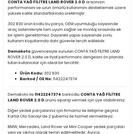
CONTA YAĞ FİLİTRE LAND ROVER 2.0 D
aracınızın
performansını ve uzun ömürlü kullanımını desteklemek üzere
yüksek kalite standartlarında üretilmiştir.
302 830 ürün kodlu bu parça, OEM uyumluluğu sayesinde
araç sistemleriyle tam uyum sağlar ve montaj sırasında ek
bir işlem gerektirmez. Dayanıklı yapısı sayesinde zorlu
kullanım koşullarında dahi güvenle tercih edilebilir.
Demakoto
güvencesiyle sunulan CONTA YAĞ FİLİTRE LAND
ROVER 2.0 D, kalite ve fiyat performans dengesini ön planda
tutan kullanıcılar için ideal bir tercihtir.
Ürün Kodu:
302 830
Barkod / OE No:
11422247374
Demakoto ile
11422247374
barkodlu
CONTA YAĞ FİLİTRE
LAND ROVER 2.0 D
ürünü siparişi vermek için üye olabilirsiniz.
Diğer yedek parçalarınız için firmamız ile iletişime geçiniz.
Kartal Oto Sanayi’de 2 şubemiz ile hizmet vermekteyiz.
BMW, Mercedes, Land Rover ve Mini Cooper yedek parçaları
yeni ve çıkma olarak temin edilmektedir. Ayrıca