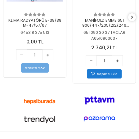
KLİMA RADYATÖRÜ E-38/39
MANİFOLD EMME 651
M-47/57/67
906/447/205/212/246
KELEBEKSİZ
6453 8 375 513
651 090 30 37 TACLAR
A6510903037
0,00 TL
2.740,21 TL
Stokta Yok
Sepete Ekle