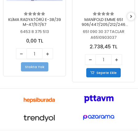
KLİMA RADYATÖRÜ E-38/39
MANİFOLD EMME 651
M-47/57/67
906/447/205/212/246
KELEBEKSİZ
6453 8 375 513
651 090 30 37 TACLAR
A6510903037
0,00 TL
2.738,45 TL
Stokta Yok
Sepete Ekle