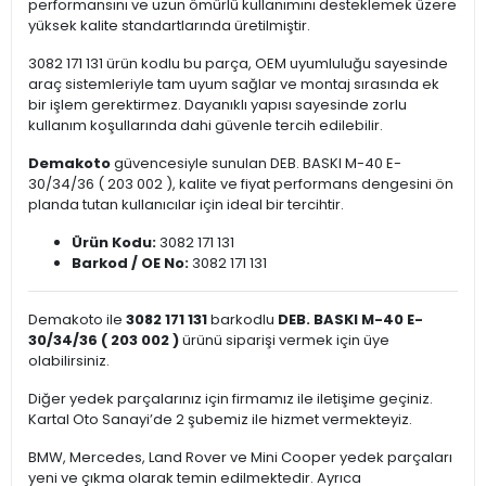
performansını ve uzun ömürlü kullanımını desteklemek üzere
yüksek kalite standartlarında üretilmiştir.
3082 171 131 ürün kodlu bu parça, OEM uyumluluğu sayesinde
araç sistemleriyle tam uyum sağlar ve montaj sırasında ek
bir işlem gerektirmez. Dayanıklı yapısı sayesinde zorlu
kullanım koşullarında dahi güvenle tercih edilebilir.
Demakoto
güvencesiyle sunulan DEB. BASKI M-40 E-
30/34/36 ( 203 002 ), kalite ve fiyat performans dengesini ön
planda tutan kullanıcılar için ideal bir tercihtir.
Ürün Kodu:
3082 171 131
Barkod / OE No:
3082 171 131
Demakoto ile
3082 171 131
barkodlu
DEB. BASKI M-40 E-
30/34/36 ( 203 002 )
ürünü siparişi vermek için üye
olabilirsiniz.
Diğer yedek parçalarınız için firmamız ile iletişime geçiniz.
Kartal Oto Sanayi’de 2 şubemiz ile hizmet vermekteyiz.
BMW, Mercedes, Land Rover ve Mini Cooper yedek parçaları
yeni ve çıkma olarak temin edilmektedir. Ayrıca