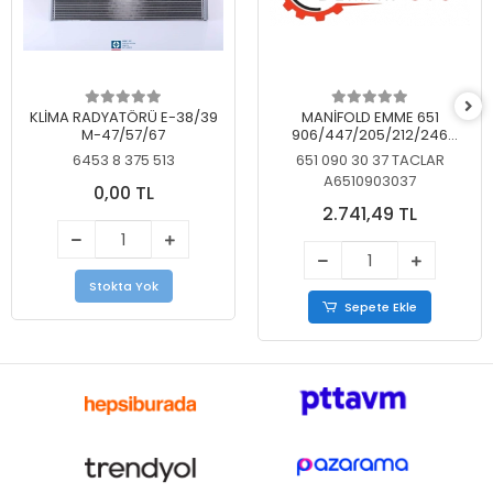
KLİMA RADYATÖRÜ E-38/39
MANİFOLD EMME 651
M-47/57/67
906/447/205/212/246
KELEBEKSİZ
6453 8 375 513
651 090 30 37 TACLAR
A6510903037
0,00 TL
2.741,49 TL
Stokta Yok
Sepete Ekle