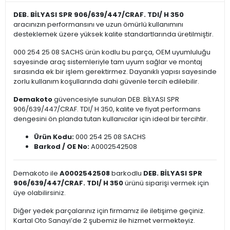
DEB. BİLYASI SPR 906/639/447/CRAF. TDI/ H 350
aracınızın performansını ve uzun ömürlü kullanımını
desteklemek üzere yüksek kalite standartlarında üretilmiştir.
000 254 25 08 SACHS ürün kodlu bu parça, OEM uyumluluğu
sayesinde araç sistemleriyle tam uyum sağlar ve montaj
sırasında ek bir işlem gerektirmez. Dayanıklı yapısı sayesinde
zorlu kullanım koşullarında dahi güvenle tercih edilebilir.
Demakoto
güvencesiyle sunulan DEB. BİLYASI SPR
906/639/447/CRAF. TDI/ H 350, kalite ve fiyat performans
dengesini ön planda tutan kullanıcılar için ideal bir tercihtir.
Ürün Kodu:
000 254 25 08 SACHS
Barkod / OE No:
A0002542508
Demakoto ile
A0002542508
barkodlu
DEB. BİLYASI SPR
906/639/447/CRAF. TDI/ H 350
ürünü siparişi vermek için
üye olabilirsiniz.
Diğer yedek parçalarınız için firmamız ile iletişime geçiniz.
Kartal Oto Sanayi’de 2 şubemiz ile hizmet vermekteyiz.