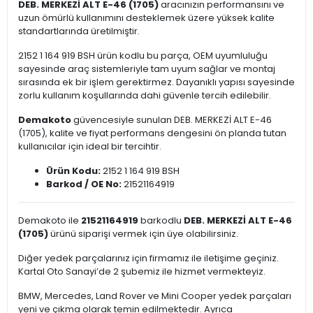
DEB. MERKEZİ ALT E-46 (1705)
aracınızın performansını ve
uzun ömürlü kullanımını desteklemek üzere yüksek kalite
standartlarında üretilmiştir.
2152 1 164 919 BSH ürün kodlu bu parça, OEM uyumluluğu
sayesinde araç sistemleriyle tam uyum sağlar ve montaj
sırasında ek bir işlem gerektirmez. Dayanıklı yapısı sayesinde
zorlu kullanım koşullarında dahi güvenle tercih edilebilir.
Demakoto
güvencesiyle sunulan DEB. MERKEZİ ALT E-46
(1705), kalite ve fiyat performans dengesini ön planda tutan
kullanıcılar için ideal bir tercihtir.
Ürün Kodu:
2152 1 164 919 BSH
Barkod / OE No:
21521164919
Demakoto ile
21521164919
barkodlu
DEB. MERKEZİ ALT E-46
(1705)
ürünü siparişi vermek için üye olabilirsiniz.
Diğer yedek parçalarınız için firmamız ile iletişime geçiniz.
Kartal Oto Sanayi’de 2 şubemiz ile hizmet vermekteyiz.
BMW, Mercedes, Land Rover ve Mini Cooper yedek parçaları
yeni ve çıkma olarak temin edilmektedir. Ayrıca