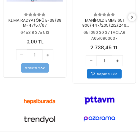
KLİMA RADYATÖRÜ E-38/39
MANİFOLD EMME 651
M-47/57/67
906/447/205/212/246
KELEBEKSİZ
6453 8 375 513
651 090 30 37 TACLAR
A6510903037
0,00 TL
2.738,45 TL
Stokta Yok
Sepete Ekle