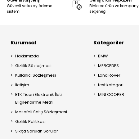
Güvenli Alışveriş
Geniş Ürün Yelpazesi
Güvenli ve kolay ödeme
Binlerce ürün ve kampan
sistemi
seçeneği
Kurumsal
Kategoriler
Hakkımızda
BMW
Gizlilik Sözleşmesi
MERCEDES
Kullanıcı Sözleşmesi
Land Rover
İletişim
test kategori
ETK Ticari Elektronik İleti
MINI COOPER
Bilgilendirme Metni
Mesafeli Satış Sözleşmesi
Gizlilik Politikası
Sıkça Sorulan Sorular