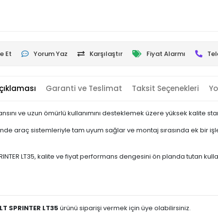
e Et
Yorum Yaz
Karşılaştır
Fiyat Alarmı
Tel
çıklaması
Garanti ve Teslimat
Taksit Seçenekleri
Yo
nsını ve uzun ömürlü kullanımını desteklemek üzere yüksek kalite stand
e araç sistemleriyle tam uyum sağlar ve montaj sırasında ek bir işle
TER LT35, kalite ve fiyat performans dengesini ön planda tutan kullanıcı
ALT SPRINTER LT35
ürünü siparişi vermek için üye olabilirsiniz.