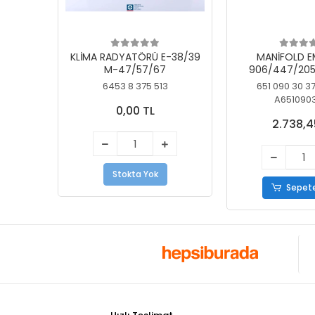
KLİMA RADYATÖRÜ E-38/39
MANİFOLD E
M-47/57/67
906/447/205
KELEBEK
6453 8 375 513
651 090 30 3
A651090
0,00 TL
2.738,4
Stokta Yok
Sepete