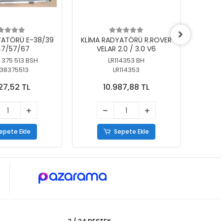
YATÖRÜ E-38/39
KLİMA RADYATÖRÜ R.ROVER
KLİ
7/57/67
VELAR 2.0 / 3.0 V6
55/56
 375 513 BSH
LR114353 BH
64
38375513
LR114353
27,52 TL
10.987,88 TL
epete Ekle
Sepete Ekle