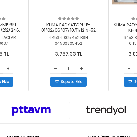
MME 651
KLİMA RADYATÖRÜ F-
KLİMA RAD
/212/246
01/02/06/07/10/11/12 N-52
M-4
SİZ
N/N-53/57/63
7 TACLAR
6453 6 805 452 BSH
6453 8
3037
64536805452
645
5 TL
3.757,33 TL
3.0
 Ekle
Sepete Ekle
S