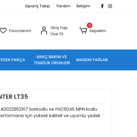
Sipariş Takip
Yardım
İletişim
0
Giriş Yap
Favorilerim
Sepetim
Üye Ol
ARAÇ BAKIM VE
YEDEK PARÇA
MADENİ YAĞLAR
TEMİZLİK ÜRÜNLERİ
INTER LT35
35 A0022952107 barkodlu ve FHC6045 MPN kodlu
rformansı için yüksek kaliteli ve uyumlu yedek