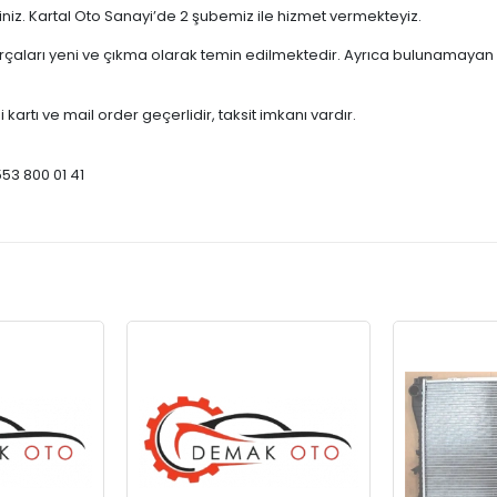
çiniz. Kartal Oto Sanayi’de 2 şubemiz ile hizmet vermekteyiz.
ları yeni ve çıkma olarak temin edilmektedir. Ayrıca bulunamayan par
 kartı ve mail order geçerlidir, taksit imkanı vardır.
553 800 01 41