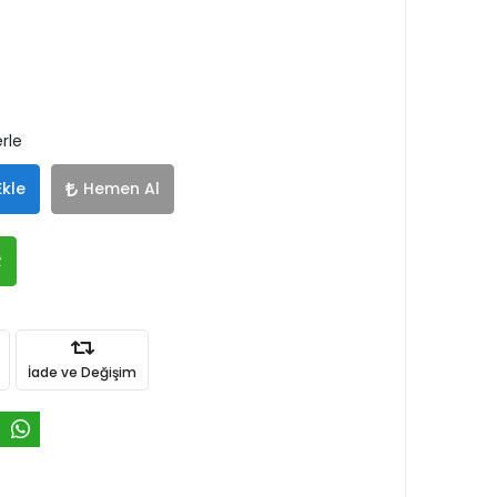
rle
Ekle
Hemen Al
R
İade ve Değişim