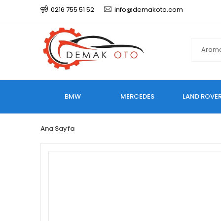
0216 755 51 52
info@demakoto.com
BMW
MERCEDES
LAND ROVE
Ana Sayfa