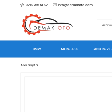
0216 755 51 52
info@demakoto.com
BMW
MERCEDES
LAND ROVE
Ana Sayfa