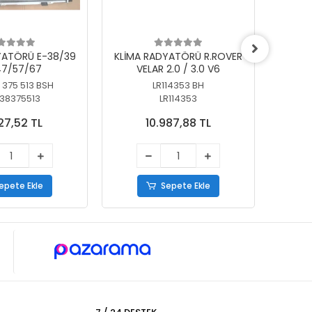
YATÖRÜ E-38/39
KLİMA RADYATÖRÜ R.ROVER
KLİ
7/57/67
VELAR 2.0 / 3.0 V6
55/56
 375 513 BSH
LR114353 BH
64
38375513
LR114353
27,52 TL
10.987,88 TL
epete Ekle
Sepete Ekle