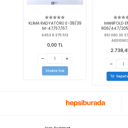
KLİMA RADYATÖRÜ E-38/39
MANİFOLD E
M-47/57/67
906/447/205
KELEBEK
6453 8 375 513
651 090 30 3
A651090
0,00 TL
2.738,4
Stokta Yok
Sepete