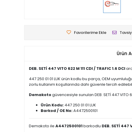
Favorilerime Ekle
Tavsiy
Ürün A
DEB. SETİ 447 VITO 622 M 111 CDI / TRAFIC 1.6 DCI
ara
447 250 01 01 LUK ürün kodlu bu parça, OEM uyumluluğu
zorlu kullanım koşullarında dahi güvenle tercih edilebili
Demakoto
güvencesiyle sunulan DEB. SETİ 447 VITO 622 
Ürün Kodu:
447 250 01 01 LUK
Barkod / OE No:
A4472500101
Demakoto ile
A4472500101
barkodlu
DEB. SETİ 447 V