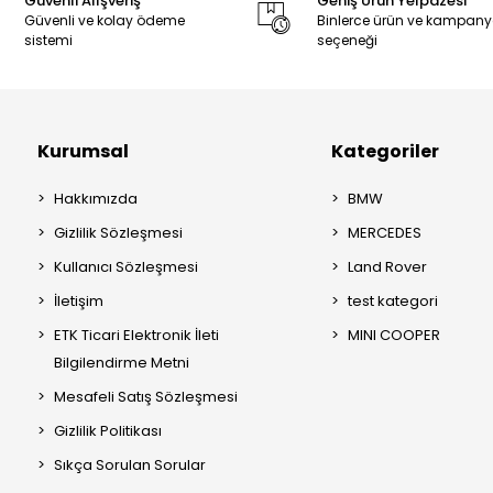
Güvenli Alışveriş
Geniş Ürün Yelpazesi
Güvenli ve kolay ödeme
Binlerce ürün ve kampan
sistemi
seçeneği
Kurumsal
Kategoriler
Hakkımızda
BMW
Gizlilik Sözleşmesi
MERCEDES
Kullanıcı Sözleşmesi
Land Rover
İletişim
test kategori
ETK Ticari Elektronik İleti
MINI COOPER
Bilgilendirme Metni
Mesafeli Satış Sözleşmesi
Gizlilik Politikası
Sıkça Sorulan Sorular