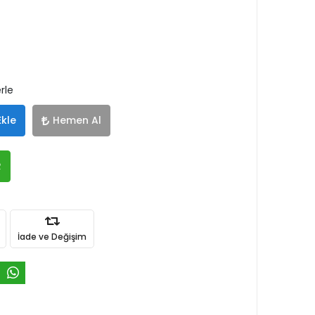
rle
Ekle
Hemen Al
R
İade ve Değişim