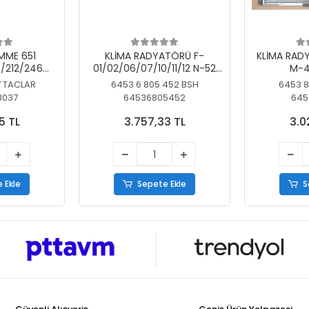
MME 651
KLİMA RADYATÖRÜ F-
KLİMA RAD
/212/246
01/02/06/07/10/11/12 N-52
M-4
SİZ
N/N-53/57/63
7 TACLAR
6453 6 805 452 BSH
6453 8
3037
64536805452
645
5 TL
3.757,33 TL
3.0
 Ekle
Sepete Ekle
S