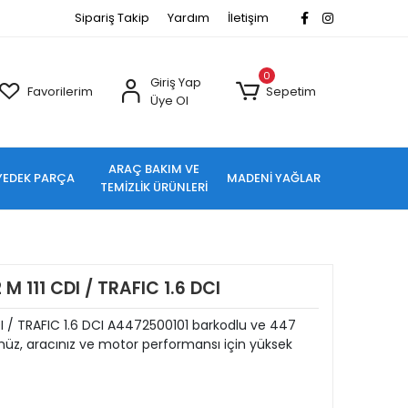
Sipariş Takip
Yardım
İletişim
0
Giriş Yap
Favorilerim
Sepetim
Üye Ol
ARAÇ BAKIM VE
YEDEK PARÇA
MADENİ YAĞLAR
TEMİZLİK ÜRÜNLERİ
 M 111 CDI / TRAFIC 1.6 DCI
DI / TRAFIC 1.6 DCI A4472500101 barkodlu ve 447
üz, aracınız ve motor performansı için yüksek