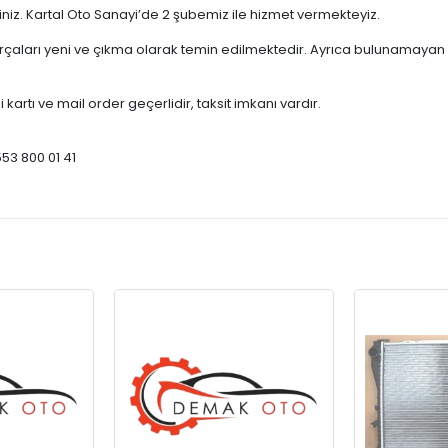
çiniz. Kartal Oto Sanayi’de 2 şubemiz ile hizmet vermekteyiz.
ları yeni ve çıkma olarak temin edilmektedir. Ayrıca bulunamayan par
 kartı ve mail order geçerlidir, taksit imkanı vardır.
553 800 01 41