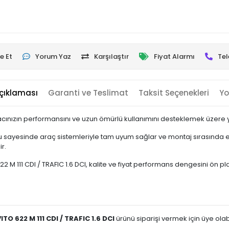
e Et
Yorum Yaz
Karşılaştır
Fiyat Alarmı
Tel
çıklaması
Garanti ve Teslimat
Taksit Seçenekleri
Yo
cınızın performansını ve uzun ömürlü kullanımını desteklemek üzere yük
 sayesinde araç sistemleriyle tam uyum sağlar ve montaj sırasında ek
r.
M 111 CDI / TRAFIC 1.6 DCI, kalite ve fiyat performans dengesini ön planda
ITO 622 M 111 CDI / TRAFIC 1.6 DCI
ürünü siparişi vermek için üye olabil